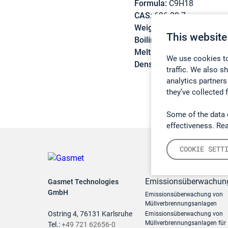
Formula:
C9H18
CAS:
696-29-7
Weight:
126,24 g/mol
This website
Boiling point:
154,8 °C
Melting point:
-8,9 °C
We use cookies to
Density:
0,802 g/cm3
traffic. We also s
analytics partners
they’ve collected 
Some of the data 
effectiveness. Re
COOKIE SETT
Emissionsüberwachun
Gasmet Technologies
GmbH
Emissionsüberwachung von
Müllverbrennungsanlagen
Ostring 4, 76131 Karlsruhe
Emissionsüberwachung von
Müllverbrennungsanlagen für
Tel.:
+49 721 62656-0