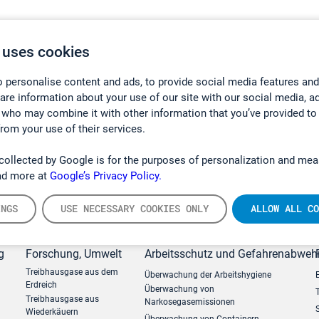
 uses cookies
 personalise content and ads, to provide social media features and
hare information about your use of our site with our social media, a
 who may combine it with other information that you’ve provided to
from your use of their services.
collected by Google is for the purposes of personalization and mea
ad more at
Google’s Privacy Policy.
INGS
USE NECESSARY COOKIES ONLY
ALLOW ALL CO
g
Forschung, Umwelt
Arbeitsschutz und Gefahrenabweh
Treibhausgase aus dem
Überwachung der Arbeitshygiene
Erdreich
Überwachung von
Treibhausgase aus
Narkosegasemissionen
Wiederkäuern