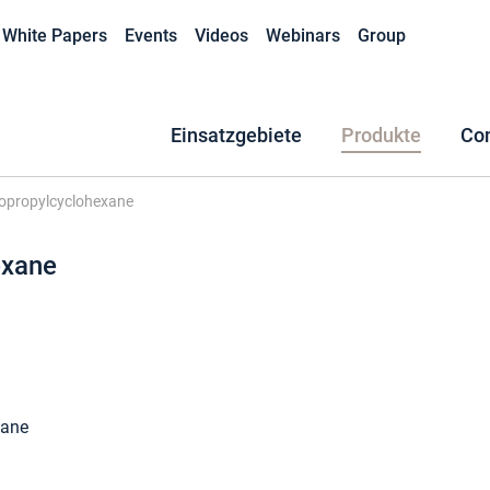
White Papers
Events
Videos
Webinars
Group
Einsatzgebiete
Produkte
Co
sopropylcyclohexane
exane
xane