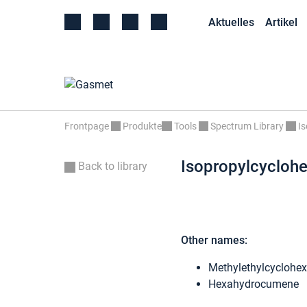
Aktuelles
Artikel
Frontpage
Produkte
Tools
Spectrum Library
I
Isopropylcycloh
Back to library
Other names:
Methylethylcyclohe
Hexahydrocumene