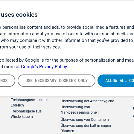
 mmHg)
 uses cookies
 personalise content and ads, to provide social media features and
hare information about your use of our site with our social media, a
 who may combine it with other information that you’ve provided to
from your use of their services.
collected by Google is for the purposes of personalization and mea
ad more at
Google’s Privacy Policy.
INGS
USE NECESSARY COOKIES ONLY
ALLOW ALL CO
g
Forschung, Umwelt
Arbeitsschutz und Gefahrenabweh
Treibhausgase aus dem
Überwachung der Arbeitshygiene
Erdreich
Überwachung von
Treibhausgase aus
Narkosegasemissionen
Wiederkäuern
Überwachung von Containern
Überwachung der Luft in engen
Räumen