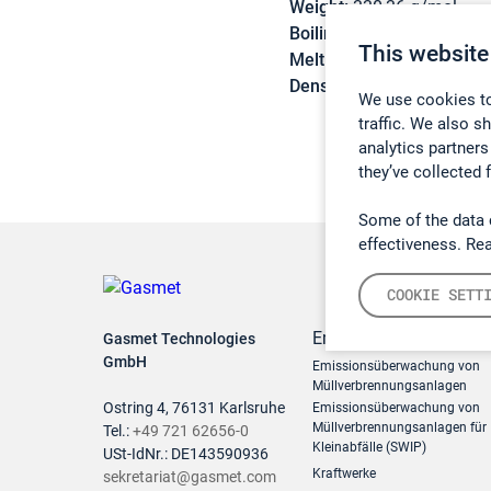
Weight:
330,36 g/mol
Boiling point:
157 °C (0,7
This website
Melting point:
3 °C
Density:
1,23 g/cm3
We use cookies to
traffic. We also s
analytics partners
they’ve collected 
Some of the data 
effectiveness. Re
COOKIE SETT
Emissionsüberwachun
Gasmet Technologies
GmbH
Emissionsüberwachung von
Müllverbrennungsanlagen
Ostring 4, 76131 Karlsruhe
Emissionsüberwachung von
Müllverbrennungsanlagen für
Tel.:
+49 721 62656-0
Kleinabfälle (SWIP)
USt-IdNr.: DE143590936
Kraftwerke
sekretariat@gasmet.com