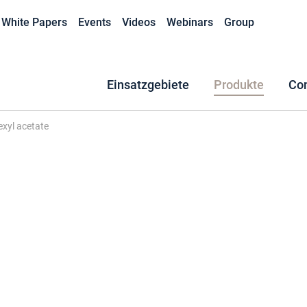
White Papers
Events
Videos
Webinars
Group
Einsatzgebiete
Produkte
Co
xyl acetate