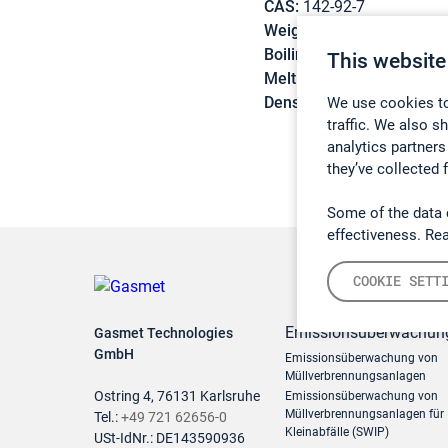
CAS:
142-92-7
Weight:
144,21 g/mol
Boiling point:
171,5 °C
This website
Melting point:
-80 °C
Density:
0,873 g/cm3
We use cookies to
traffic. We also s
analytics partners
they’ve collected 
Some of the data 
effectiveness. Re
COOKIE SETT
Emissionsüberwachun
Gasmet Technologies
GmbH
Emissionsüberwachung von
Müllverbrennungsanlagen
Ostring 4, 76131 Karlsruhe
Emissionsüberwachung von
Müllverbrennungsanlagen für
Tel.:
+49 721 62656-0
Kleinabfälle (SWIP)
USt-IdNr.: DE143590936