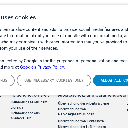
 uses cookies
 personalise content and ads, to provide social media features and
hare information about your use of our site with our social media, a
 who may combine it with other information that you’ve provided to
from your use of their services.
collected by Google is for the purposes of personalization and mea
ad more at
Google’s Privacy Policy.
INGS
USE NECESSARY COOKIES ONLY
ALLOW ALL CO
g
Forschung, Umwelt
Arbeitsschutz und Gefahrenabweh
Treibhausgase aus dem
Überwachung der Arbeitshygiene
Erdreich
Überwachung von
Treibhausgase aus
Narkosegasemissionen
Wiederkäuern
Überwachung von Containern
Überwachung der Luft in engen