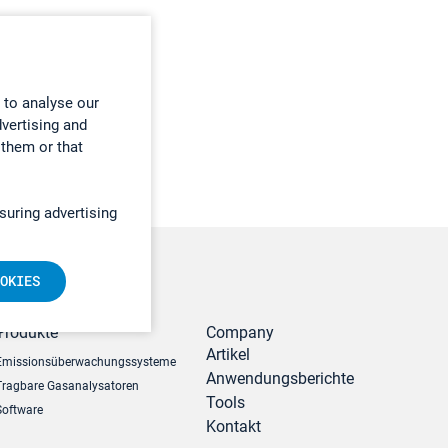
 to analyse our
dvertising and
 them or that
suring advertising
OKIES
r
Produkte
Company
Artikel
Emissionsüberwachungssysteme
Anwendungsberichte
Tragbare Gasanalysatoren
Tools
Software
Kontakt