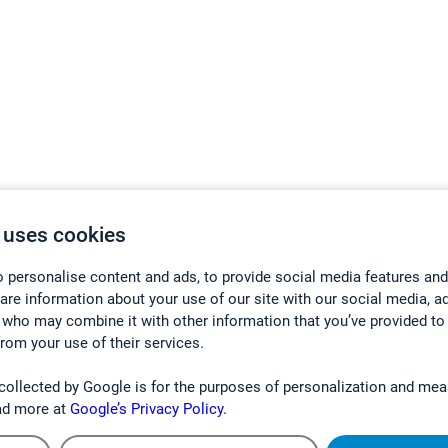
 uses cookies
ne
 personalise content and ads, to provide social media features and
abicyclo[2.2.2]octane
hare information about your use of our site with our social media, a
 who may combine it with other information that you’ve provided to
from your use of their services.
collected by Google is for the purposes of personalization and mea
ad more at
Google’s Privacy Policy.