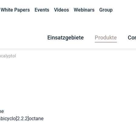
White Papers
Events
Videos
Webinars
Group
Einsatzgebiete
Produkte
Co
calyptol
ne
abicyclo[2.2.2]octane