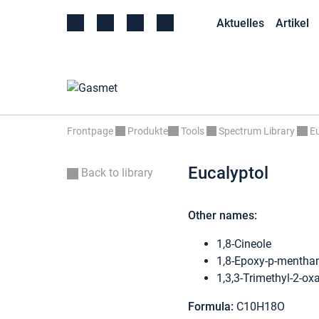
Aktuelles
Artikel
Frontpage
Produkte
Tools
Spectrum Library
Eu
Eucalyptol
Back to library
Other names:
1,8-Cineole
1,8-Epoxy-p-mentha
1,3,3-Trimethyl-2-ox
Formula:
C10H18O