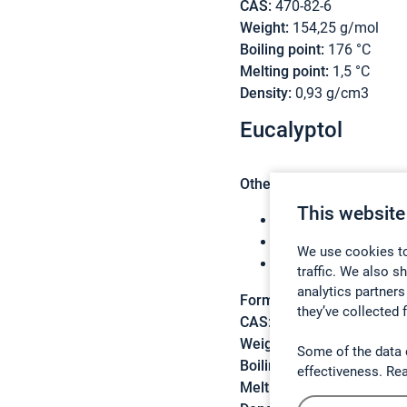
CAS:
470-82-6
Weight:
154,25 g/mol
Boiling point:
176 °C
Melting point:
1,5 °C
Density:
0,93 g/cm3
Eucalyptol
Other names:
This website
1,8-Cineole
1,8-Epoxy-p-mentha
We use cookies to
1,3,3-Trimethyl-2-ox
traffic. We also s
analytics partners
Formula:
C10H18O
they’ve collected 
CAS:
470-82-6
Weight:
N/A
Some of the data 
Boiling point:
N/A
effectiveness. Re
Melting point:
N/A