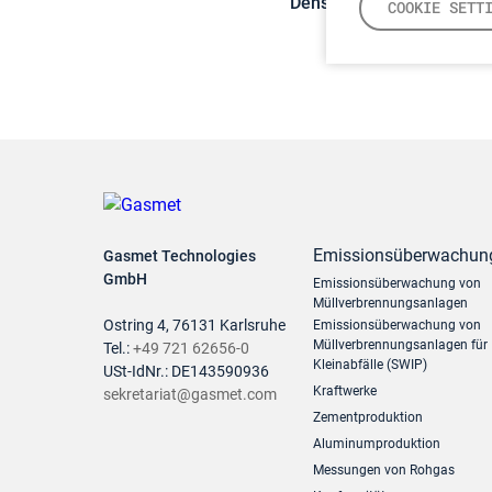
Density:
N/A
COOKIE SETT
Emissionsüberwachun
Gasmet Technologies
GmbH
Emissionsüberwachung von
Müllverbrennungsanlagen
Ostring 4, 76131 Karlsruhe
Emissionsüberwachung von
Müllverbrennungsanlagen für
Tel.:
+49 721 62656-0
Kleinabfälle (SWIP)
USt-IdNr.: DE143590936
Kraftwerke
sekretariat@gasmet.com
Zementproduktion
Aluminumproduktion
Messungen von Rohgas