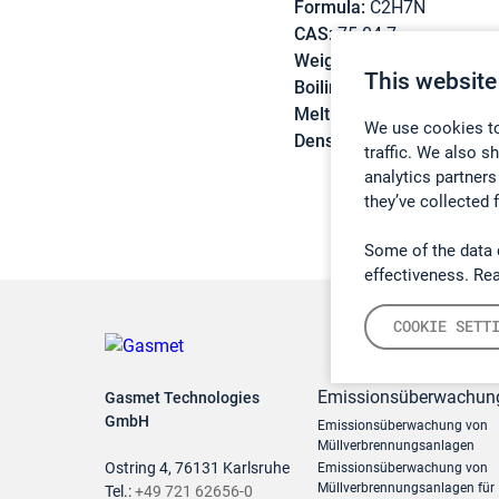
Formula:
C2H7N
CAS:
75-04-7
Weight:
45,08 g/mol
This website
Boiling point:
16,6 °C
Melting point:
-83,3 °C
We use cookies to
Density:
0,68 g/cm3
traffic. We also s
analytics partners
they’ve collected 
Some of the data 
effectiveness. Re
COOKIE SETT
Emissionsüberwachun
Gasmet Technologies
GmbH
Emissionsüberwachung von
Müllverbrennungsanlagen
Ostring 4, 76131 Karlsruhe
Emissionsüberwachung von
Müllverbrennungsanlagen für
Tel.:
+49 721 62656-0