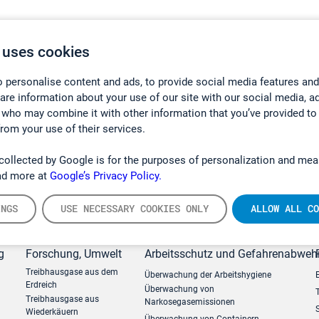
 uses cookies
 personalise content and ads, to provide social media features and
hare information about your use of our site with our social media, a
 who may combine it with other information that you’ve provided to
from your use of their services.
collected by Google is for the purposes of personalization and mea
ad more at
Google’s Privacy Policy.
INGS
USE NECESSARY COOKIES ONLY
ALLOW ALL CO
g
Forschung, Umwelt
Arbeitsschutz und Gefahrenabweh
Treibhausgase aus dem
Überwachung der Arbeitshygiene
Erdreich
Überwachung von
Treibhausgase aus
Narkosegasemissionen
Wiederkäuern