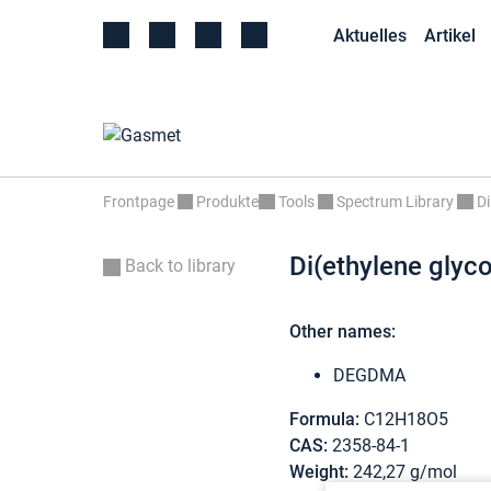
Aktuelles
Artikel
Frontpage
Produkte
Tools
Spectrum Library
Di
Di(ethylene glyco
Back to library
Other names:
DEGDMA
Formula:
C12H18O5
CAS:
2358-84-1
Weight:
242,27 g/mol