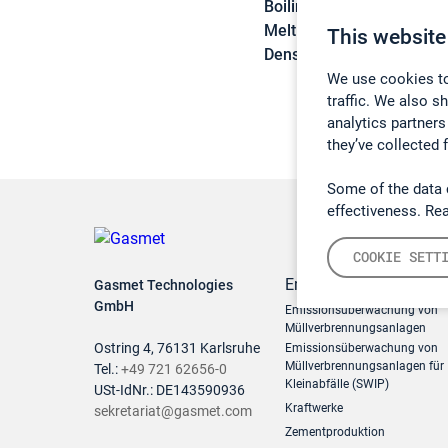
Boiling point:
240 °C
Melting point:
-20 °C
This website
Density:
1,08 g/cm3
We use cookies to
traffic. We also s
analytics partners
they’ve collected 
Some of the data 
effectiveness. Re
COOKIE SETT
Emissionsüberwachun
Gasmet Technologies
GmbH
Emissionsüberwachung von
Müllverbrennungsanlagen
Ostring 4, 76131 Karlsruhe
Emissionsüberwachung von
Müllverbrennungsanlagen für
Tel.:
+49 721 62656-0
Kleinabfälle (SWIP)
USt-IdNr.: DE143590936
Kraftwerke
sekretariat@gasmet.com
Zementproduktion