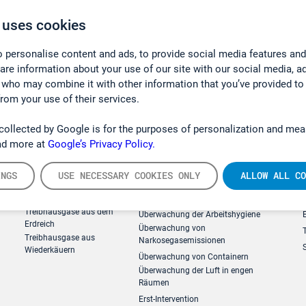
 uses cookies
 personalise content and ads, to provide social media features and
hare information about your use of our site with our social media, a
 who may combine it with other information that you’ve provided to
from your use of their services.
collected by Google is for the purposes of personalization and mea
ad more at
Google’s Privacy Policy.
INGS
USE NECESSARY COOKIES ONLY
ALLOW ALL CO
g
Forschung, Umwelt
Arbeitsschutz und Gefahrenabweh
Treibhausgase aus dem
Überwachung der Arbeitshygiene
Erdreich
Überwachung von
Treibhausgase aus
Narkosegasemissionen
Wiederkäuern
Überwachung von Containern
Überwachung der Luft in engen
Räumen
Erst-Intervention