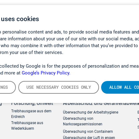
 uses cookies
 personalise content and ads, to provide social media features and
hare information about your use of our site with our social media, a
 who may combine it with other information that you’ve provided to
from your use of their services.
collected by Google is for the purposes of personalization and mea
ad more at
Google’s Privacy Policy.
INGS
USE NECESSARY COOKIES ONLY
ALLOW ALL CO
g
Forschung, Umwelt
Arbeitsschutz und Gefahrenabweh
Treibhausgase aus dem
Überwachung der Arbeitshygiene
Erdreich
Überwachung von
Treibhausgase aus
Narkosegasemissionen
Wiederkäuern
Überwachung von Containern
Überwachung der Luft in engen