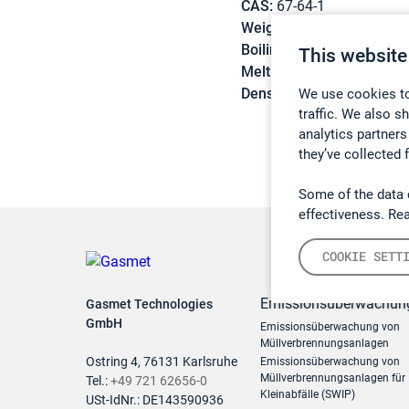
CAS:
67-64-1
Weight:
58,08 g/mol
Boiling point:
56,2 °C
This website
Melting point:
-95,4 °C
Density:
0,7908 g/cm3
We use cookies to
traffic. We also s
analytics partners
they’ve collected 
Some of the data 
effectiveness. Re
COOKIE SETT
Emissionsüberwachun
Gasmet Technologies
GmbH
Emissionsüberwachung von
Müllverbrennungsanlagen
Ostring 4, 76131 Karlsruhe
Emissionsüberwachung von
Müllverbrennungsanlagen für
Tel.:
+49 721 62656-0
Kleinabfälle (SWIP)
USt-IdNr.: DE143590936