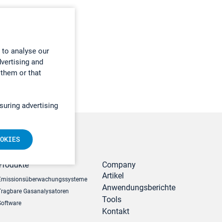
 to analyse our
dvertising and
 them or that
suring advertising
OKIES
r
Produkte
Company
Artikel
Emissionsüberwachungssysteme
Anwendungsberichte
Tragbare Gasanalysatoren
Tools
Software
Kontakt