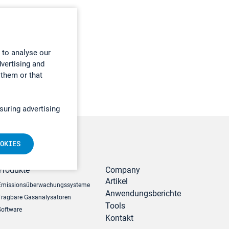
 to analyse our
dvertising and
 them or that
suring advertising
OKIES
r
Produkte
Company
Artikel
Emissionsüberwachungssysteme
Anwendungsberichte
Tragbare Gasanalysatoren
Tools
Software
Kontakt