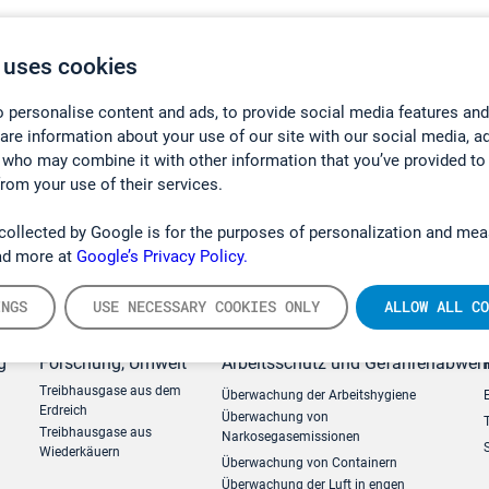
 uses cookies
 personalise content and ads, to provide social media features and
hare information about your use of our site with our social media, a
 who may combine it with other information that you’ve provided to
from your use of their services.
collected by Google is for the purposes of personalization and mea
ad more at
Google’s Privacy Policy.
INGS
USE NECESSARY COOKIES ONLY
ALLOW ALL CO
g
Forschung, Umwelt
Arbeitsschutz und Gefahrenabweh
Treibhausgase aus dem
Überwachung der Arbeitshygiene
Erdreich
Überwachung von
Treibhausgase aus
Narkosegasemissionen
Wiederkäuern
Überwachung von Containern
Überwachung der Luft in engen