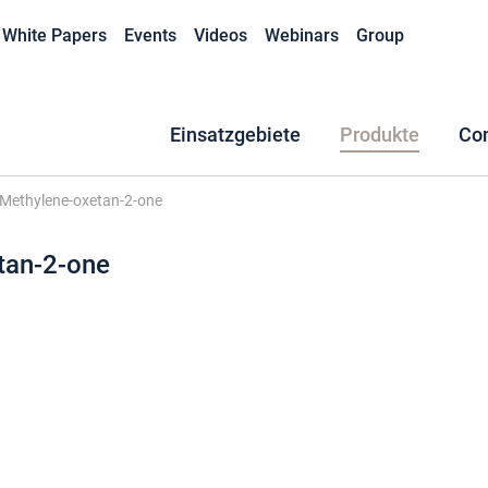
White Papers
Events
Videos
Webinars
Group
Einsatzgebiete
Produkte
Co
-Methylene-oxetan-2-one
tan-2-one