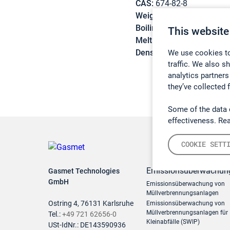
CAS:
674-82-8
Weight:
84,07 g/mol
Boiling point:
127 °C
This website
Melting point:
-7 °C
Density:
1,095 g/cm3
We use cookies to
traffic. We also s
analytics partners
they’ve collected 
Some of the data 
effectiveness. Re
COOKIE SETT
Emissionsüberwachun
Gasmet Technologies
GmbH
Emissionsüberwachung von
Müllverbrennungsanlagen
Ostring 4, 76131 Karlsruhe
Emissionsüberwachung von
Müllverbrennungsanlagen für
Tel.:
+49 721 62656-0
Kleinabfälle (SWIP)
USt-IdNr.: DE143590936