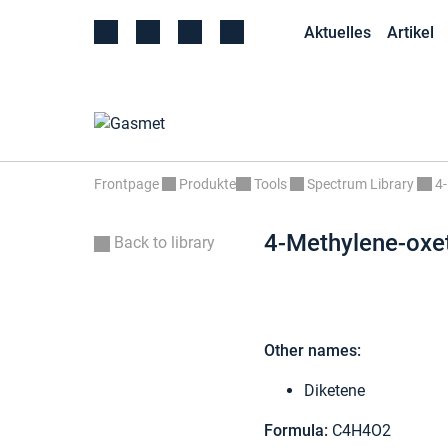
Aktuelles
Artikel
Frontpage
Produkte
Tools
Spectrum Library
4
4-Methylene-oxe
Back to library
Other names:
Diketene
Formula:
C4H4O2