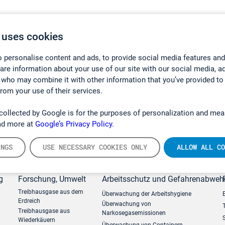
 uses cookies
 personalise content and ads, to provide social media features and
hare information about your use of our site with our social media, a
 who may combine it with other information that you’ve provided to
from your use of their services.
collected by Google is for the purposes of personalization and mea
ad more at
Google’s Privacy Policy.
INGS
USE NECESSARY COOKIES ONLY
ALLOW ALL CO
g
Forschung, Umwelt
Arbeitsschutz und Gefahrenabweh
Treibhausgase aus dem
Überwachung der Arbeitshygiene
Erdreich
Überwachung von
Treibhausgase aus
Narkosegasemissionen
Wiederkäuern