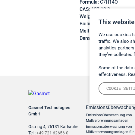
Formula:
C7H14O
CAS:
123-19-3
Weight:
144,19 g/mol
This website
Boiling point:
144 °C
Melting point:
-33 °C
We use cookies to
Density:
0,82 g/cm3
traffic. We also s
analytics partners
they’ve collected 
Some of the data 
effectiveness. Re
COOKIE SETT
Emissionsüberwachun
Gasmet Technologies
GmbH
Emissionsüberwachung von
Müllverbrennungsanlagen
Ostring 4, 76131 Karlsruhe
Emissionsüberwachung von
Müllverbrennungsanlagen für
Tel.:
+49 721 62656-0