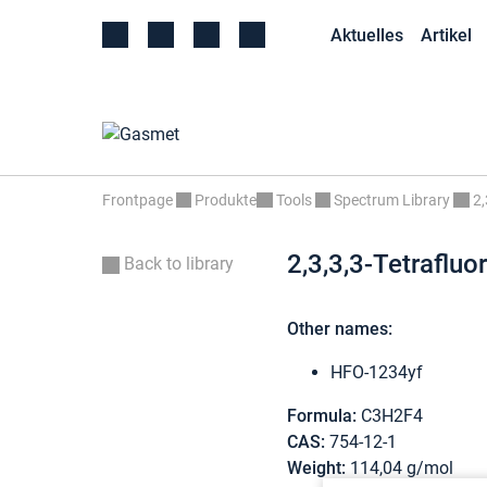
Aktuelles
Artikel
Frontpage
Produkte
Tools
Spectrum Library
2,
2,3,3,3-Tetraflu
Back to library
Other names:
HFO-1234yf
Formula:
C3H2F4
CAS:
754-12-1
Weight:
114,04 g/mol