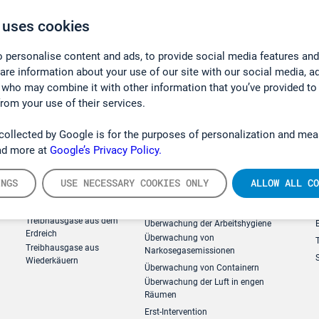
 uses cookies
 personalise content and ads, to provide social media features and
hare information about your use of our site with our social media, a
 who may combine it with other information that you’ve provided to
from your use of their services.
collected by Google is for the purposes of personalization and mea
ad more at
Google’s Privacy Policy.
INGS
USE NECESSARY COOKIES ONLY
ALLOW ALL CO
g
Forschung, Umwelt
Arbeitsschutz und Gefahrenabweh
Treibhausgase aus dem
Überwachung der Arbeitshygiene
Erdreich
Überwachung von
Treibhausgase aus
Narkosegasemissionen
Wiederkäuern
Überwachung von Containern
Überwachung der Luft in engen
Räumen
Erst-Intervention