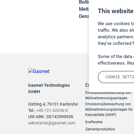
Boiling point:
-29 °C
Melting point:
-152 °C
This website
Density:
N/A
We use cookies to
traffic. We also s
analytics partners
they’ve collected 
Some of the data 
effectiveness. Re
COOKIE SETT
Emissionsüberwachun
Gasmet Technologies
GmbH
Emissionsüberwachung von
Müllverbrennungsanlagen
Ostring 4, 76131 Karlsruhe
Emissionsüberwachung von
Müllverbrennungsanlagen für
Tel.:
+49 721 62656-0
Kleinabfälle (SWIP)
USt-IdNr.: DE143590936
Kraftwerke
sekretariat@gasmet.com
Zementproduktion