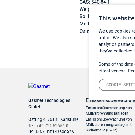
CAS:
540-84-1
Weight:
114,23 g/mol
Boiling point:
99,2 °C
This website
Melting point:
-107,4 °C
Density:
0,692 g/cm3
We use cookies to
traffic. We also s
analytics partners
they’ve collected 
Some of the data 
effectiveness. Re
COOKIE SETT
Emissionsüberwachun
Gasmet Technologies
GmbH
Emissionsüberwachung von
Müllverbrennungsanlagen
Ostring 4, 76131 Karlsruhe
Emissionsüberwachung von
Müllverbrennungsanlagen für
Tel.:
+49 721 62656-0
Kleinabfälle (SWIP)
USt-IdNr.: DE143590936