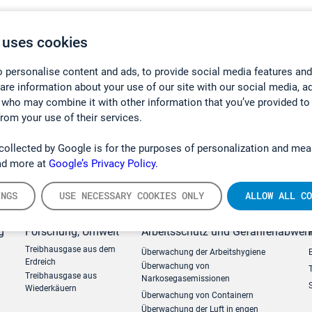
 uses cookies
 personalise content and ads, to provide social media features and
hare information about your use of our site with our social media, a
 who may combine it with other information that you’ve provided to
from your use of their services.
collected by Google is for the purposes of personalization and mea
ad more at
Google’s Privacy Policy.
INGS
USE NECESSARY COOKIES ONLY
ALLOW ALL CO
g
Forschung, Umwelt
Arbeitsschutz und Gefahrenabweh
Treibhausgase aus dem
Überwachung der Arbeitshygiene
Erdreich
Überwachung von
Treibhausgase aus
Narkosegasemissionen
Wiederkäuern
Überwachung von Containern
Überwachung der Luft in engen