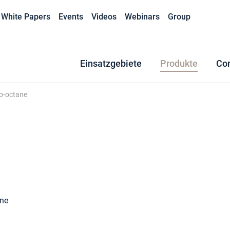
White Papers
Events
Videos
Webinars
Group
Einsatzgebiete
Produkte
Co
o-octane
ane