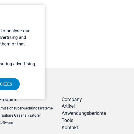
 to analyse our
dvertising and
 them or that
suring advertising
OKIES
r
Produkte
Company
Artikel
Emissionsüberwachungssysteme
Anwendungsberichte
Tragbare Gasanalysatoren
Tools
Software
Kontakt