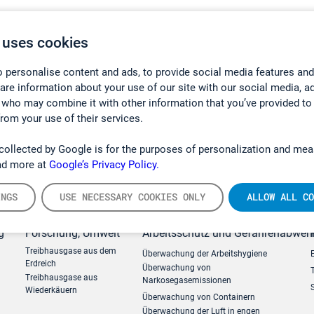
 uses cookies
 personalise content and ads, to provide social media features and
hare information about your use of our site with our social media, a
 who may combine it with other information that you’ve provided to
from your use of their services.
collected by Google is for the purposes of personalization and mea
ad more at
Google’s Privacy Policy.
INGS
USE NECESSARY COOKIES ONLY
ALLOW ALL CO
g
Forschung, Umwelt
Arbeitsschutz und Gefahrenabweh
Treibhausgase aus dem
Überwachung der Arbeitshygiene
Erdreich
Überwachung von
Treibhausgase aus
Narkosegasemissionen
Wiederkäuern
Überwachung von Containern
Überwachung der Luft in engen