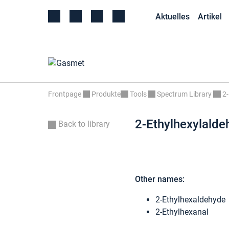
Aktuelles
Artikel
Frontpage
Produkte
Tools
Spectrum Library
2-
2-Ethylhexylalde
Back to library
Other names:
2-Ethylhexaldehyde
2-Ethylhexanal