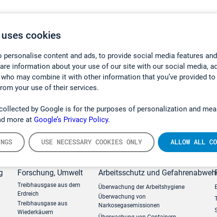
 uses cookies
 personalise content and ads, to provide social media features and
hare information about your use of our site with our social media, a
 who may combine it with other information that you’ve provided to
from your use of their services.
collected by Google is for the purposes of personalization and mea
ad more at
Google’s Privacy Policy.
INGS
USE NECESSARY COOKIES ONLY
ALLOW ALL CO
g
Forschung, Umwelt
Arbeitsschutz und Gefahrenabweh
Treibhausgase aus dem
Überwachung der Arbeitshygiene
Erdreich
Überwachung von
Treibhausgase aus
Narkosegasemissionen
Wiederkäuern