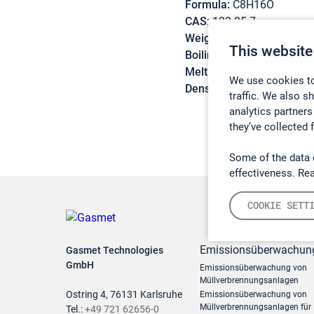
Formula:
C8H16O
CAS:
123-05-7
Weight:
128,21 g/mol
This website
Boiling point:
163,4 °C
Melting point:
-76 °C
We use cookies to
Density:
0,8205 g/cm3
traffic. We also s
analytics partners
they’ve collected 
Some of the data 
effectiveness. Re
COOKIE SETT
Emissionsüberwachun
Gasmet Technologies
GmbH
Emissionsüberwachung von
Müllverbrennungsanlagen
Ostring 4, 76131 Karlsruhe
Emissionsüberwachung von
Müllverbrennungsanlagen für
Tel.:
+49 721 62656-0