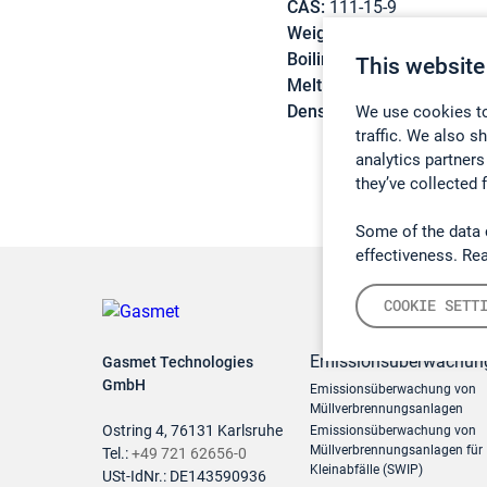
CAS:
111-15-9
Weight:
132,16 g/mol
Boiling point:
156,4 °C
This website
Melting point:
-61,7 °C
Density:
0,975 g/cm3
We use cookies to
traffic. We also s
analytics partners
they’ve collected 
Some of the data 
effectiveness. Re
COOKIE SETT
Emissionsüberwachun
Gasmet Technologies
GmbH
Emissionsüberwachung von
Müllverbrennungsanlagen
Ostring 4, 76131 Karlsruhe
Emissionsüberwachung von
Müllverbrennungsanlagen für
Tel.:
+49 721 62656-0
Kleinabfälle (SWIP)
USt-IdNr.: DE143590936