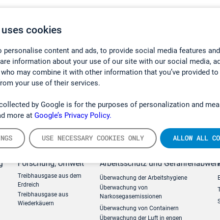
 uses cookies
 personalise content and ads, to provide social media features and
hare information about your use of our site with our social media, a
 who may combine it with other information that you’ve provided to
from your use of their services.
collected by Google is for the purposes of personalization and mea
ad more at
Google’s Privacy Policy.
INGS
USE NECESSARY COOKIES ONLY
ALLOW ALL CO
g
Forschung, Umwelt
Arbeitsschutz und Gefahrenabweh
Treibhausgase aus dem
Überwachung der Arbeitshygiene
Erdreich
Überwachung von
Treibhausgase aus
Narkosegasemissionen
Wiederkäuern
Überwachung von Containern
Überwachung der Luft in engen