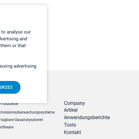
 to analyse our
dvertising and
 them or that
suring advertising
OKIES
r
Produkte
Company
Artikel
Emissionsüberwachungssysteme
Anwendungsberichte
Tragbare Gasanalysatoren
Tools
Software
Kontakt