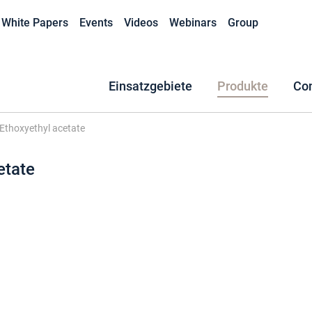
White Papers
Events
Videos
Webinars
Group
Einsatzgebiete
Produkte
Co
Ethoxyethyl acetate
etate