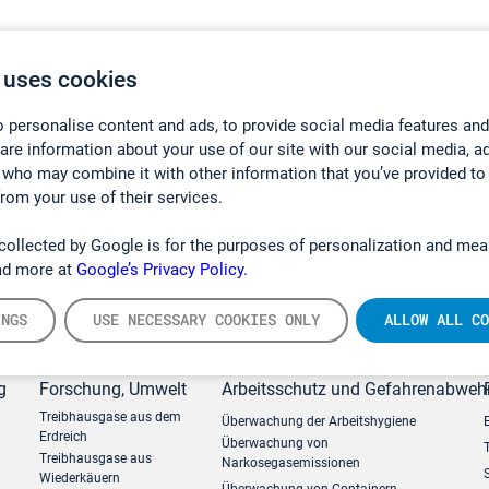
 uses cookies
 personalise content and ads, to provide social media features and
hare information about your use of our site with our social media, a
 who may combine it with other information that you’ve provided to
from your use of their services.
collected by Google is for the purposes of personalization and mea
ad more at
Google’s Privacy Policy.
INGS
USE NECESSARY COOKIES ONLY
ALLOW ALL CO
g
Forschung, Umwelt
Arbeitsschutz und Gefahrenabweh
Treibhausgase aus dem
Überwachung der Arbeitshygiene
Erdreich
Überwachung von
Treibhausgase aus
Narkosegasemissionen
Wiederkäuern