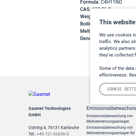
Formula:
C4H11NO
CAS:
108-01-0
Weight:
89,14 g/mol
This website
Boiling point:
133 °C
Melting point:
-70 °C
We use cookies to
Density:
1,0899 g/cm3
traffic. We also s
analytics partners
they’ve collected 
Some of the data 
effectiveness. Re
COOKIE SETT
Emissionsüberwachun
Gasmet Technologies
GmbH
Emissionsüberwachung von
Müllverbrennungsanlagen
Ostring 4, 76131 Karlsruhe
Emissionsüberwachung von
Müllverbrennungsanlagen für
Tel.:
+49 721 62656-0