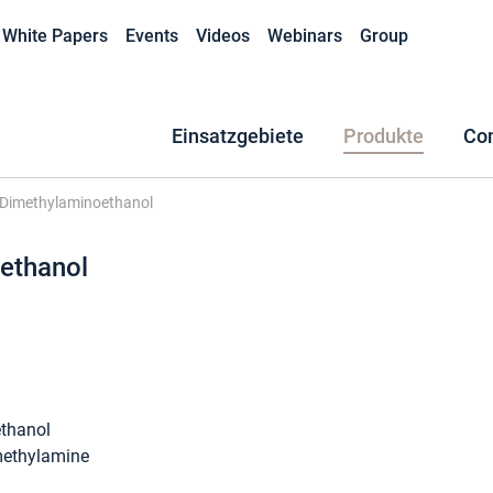
White Papers
Events
Videos
Webinars
Group
Einsatzgebiete
Produkte
Co
-Dimethylaminoethanol
ethanol
thanol
methylamine