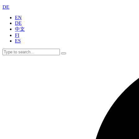
DE
EN
DE
中文
FI
ES