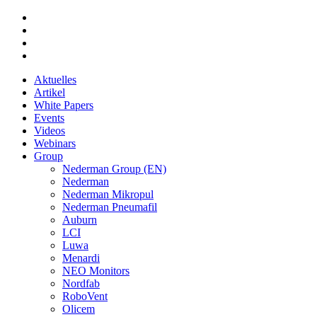
Aktuelles
Artikel
White Papers
Events
Videos
Webinars
Group
Nederman Group (EN)
Nederman
Nederman Mikropul
Nederman Pneumafil
Auburn
LCI
Luwa
Menardi
NEO Monitors
Nordfab
RoboVent
Olicem