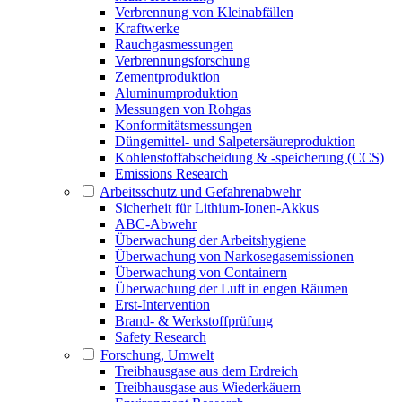
Verbrennung von Kleinabfällen
Kraftwerke
Rauchgasmessungen
Verbrennungsforschung
Zementproduktion
Aluminumproduktion
Messungen von Rohgas
Konformitätsmessungen
Düngemittel- und Salpetersäureproduktion
Kohlenstoffabscheidung & -speicherung (CCS)
Emissions Research
Arbeitsschutz und Gefahrenabwehr
Sicherheit für Lithium-Ionen-Akkus
ABC-Abwehr
Überwachung der Arbeitshygiene
Überwachung von Narkosegasemissionen
Überwachung von Containern
Überwachung der Luft in engen Räumen
Erst-Intervention
Brand- & Werkstoffprüfung
Safety Research
Forschung, Umwelt
Treibhausgase aus dem Erdreich
Treibhausgase aus Wiederkäuern