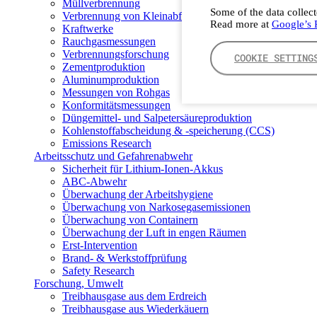
Müllverbrennung
Some of the data collect
Verbrennung von Kleinabfällen
Read more at
Google’s P
Kraftwerke
Rauchgasmessungen
Verbrennungsforschung
COOKIE SETTING
Zementproduktion
Aluminumproduktion
Messungen von Rohgas
Konformitätsmessungen
Düngemittel- und Salpetersäureproduktion
Kohlenstoffabscheidung & -speicherung (CCS)
Emissions Research
Arbeitsschutz und Gefahrenabwehr
Sicherheit für Lithium-Ionen-Akkus
ABC-Abwehr
Überwachung der Arbeitshygiene
Überwachung von Narkosegasemissionen
Überwachung von Containern
Überwachung der Luft in engen Räumen
Erst-Intervention
Brand- & Werkstoffprüfung
Safety Research
Forschung, Umwelt
Treibhausgase aus dem Erdreich
Treibhausgase aus Wiederkäuern