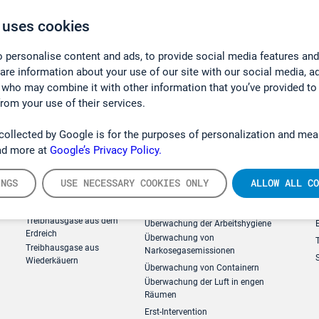
 uses cookies
 personalise content and ads, to provide social media features and
hare information about your use of our site with our social media, a
 who may combine it with other information that you’ve provided to
from your use of their services.
collected by Google is for the purposes of personalization and mea
ad more at
Google’s Privacy Policy.
INGS
USE NECESSARY COOKIES ONLY
ALLOW ALL CO
g
Forschung, Umwelt
Arbeitsschutz und Gefahrenabweh
Treibhausgase aus dem
Überwachung der Arbeitshygiene
Erdreich
Überwachung von
Treibhausgase aus
Narkosegasemissionen
Wiederkäuern
Überwachung von Containern
Überwachung der Luft in engen
Räumen
Erst-Intervention