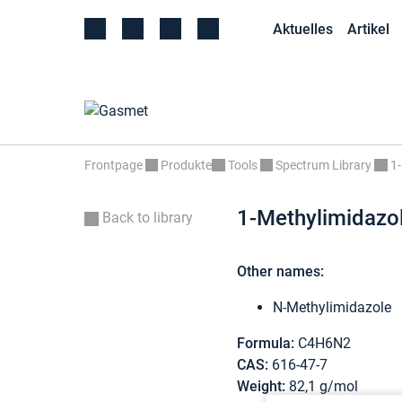
Aktuelles
Artikel
Frontpage
Produkte
Tools
Spectrum Library
1-
1-Methylimidazo
Back to library
Other names:
N-Methylimidazole
Formula:
C4H6N2
CAS:
616-47-7
Weight:
82,1 g/mol