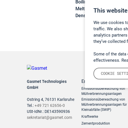
Boiling point:
198 °C
Melting point:
-6 °C
This website
Density:
1,03 g/cm3
We use cookies to
traffic. We also s
analytics partners
they’ve collected 
Some of the data 
effectiveness. Re
COOKIE SETT
Emissionsüberwachun
Gasmet Technologies
GmbH
Emissionsüberwachung von
Müllverbrennungsanlagen
Ostring 4, 76131 Karlsruhe
Emissionsüberwachung von
Müllverbrennungsanlagen für
Tel.:
+49 721 62656-0
Kleinabfälle (SWIP)
USt-IdNr.: DE143590936
Kraftwerke
sekretariat@gasmet.com
Zementproduktion