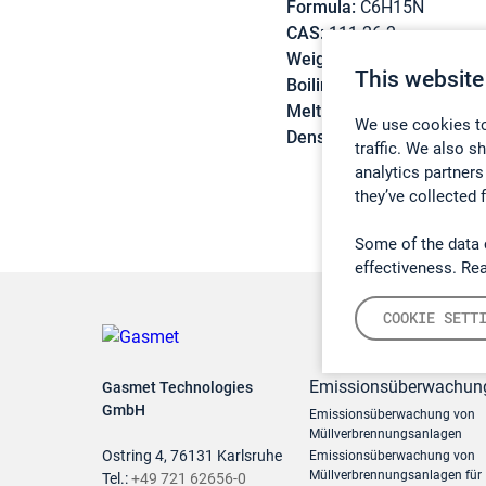
Formula:
C6H15N
CAS:
111-26-2
Weight:
101,19 g/mol
This website
Boiling point:
131 °C
Melting point:
-23 °C
We use cookies to
Density:
0,765 g/cm3
traffic. We also s
analytics partners
they’ve collected 
Some of the data 
effectiveness. Re
COOKIE SETT
Emissionsüberwachun
Gasmet Technologies
GmbH
Emissionsüberwachung von
Müllverbrennungsanlagen
Ostring 4, 76131 Karlsruhe
Emissionsüberwachung von
Müllverbrennungsanlagen für
Tel.:
+49 721 62656-0