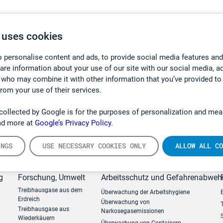
 uses cookies
 personalise content and ads, to provide social media features and
hare information about your use of our site with our social media, a
 who may combine it with other information that you’ve provided to
from your use of their services.
collected by Google is for the purposes of personalization and mea
ad more at
Google’s Privacy Policy.
INGS
USE NECESSARY COOKIES ONLY
ALLOW ALL CO
g
Forschung, Umwelt
Arbeitsschutz und Gefahrenabweh
Treibhausgase aus dem
Überwachung der Arbeitshygiene
Erdreich
Überwachung von
Treibhausgase aus
Narkosegasemissionen
Wiederkäuern