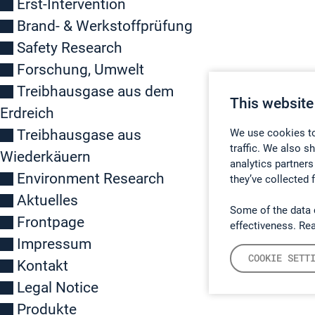
Erst-Intervention
Brand- & Werkstoffprüfung
Safety Research
Forschung, Umwelt
Treibhausgase aus dem
This website
Erdreich
Treibhausgase aus
We use cookies to
traffic. We also s
Wiederkäuern
analytics partners
Environment Research
they’ve collected 
Aktuelles
Some of the data 
Frontpage
effectiveness. Re
Impressum
COOKIE SETT
Kontakt
Legal Notice
Produkte