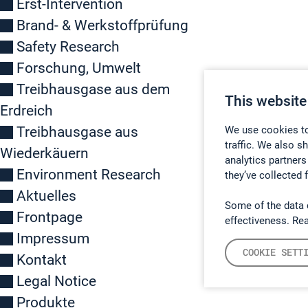
Erst-Intervention
Brand- & Werkstoffprüfung
Safety Research
Forschung, Umwelt
Treibhausgase aus dem
This website
Erdreich
Treibhausgase aus
We use cookies to
traffic. We also s
Wiederkäuern
analytics partners
Environment Research
they’ve collected 
Aktuelles
Some of the data 
Frontpage
effectiveness. Re
Impressum
COOKIE SETT
Kontakt
Legal Notice
Produkte