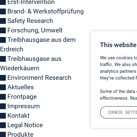
Erst-Intervention
Brand- & Werkstoffprüfung
Safety Research
Forschung, Umwelt
Treibhausgase aus dem
This website
Erdreich
Treibhausgase aus
We use cookies to
traffic. We also s
Wiederkäuern
analytics partners
Environment Research
they’ve collected 
Aktuelles
Some of the data 
Frontpage
effectiveness. Re
Impressum
COOKIE SETT
Kontakt
Legal Notice
Produkte