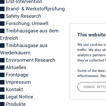
Erst-Intervention
Brand- & Werkstoffprüfung
Safety Research
Forschung, Umwelt
Treibhausgase aus dem
This website
Erdreich
Treibhausgase aus
We use cookies to
traffic. We also s
Wiederkäuern
analytics partners
Environment Research
they’ve collected 
Aktuelles
Some of the data 
Frontpage
effectiveness. Re
Impressum
COOKIE SETT
Kontakt
Legal Notice
Produkte