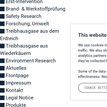
Erst-Intervention
Brand- & Werkstoffprüfung
Safety Research
Forschung, Umwelt
Treibhausgase aus dem
This website
Erdreich
Treibhausgase aus
We use cookies to
traffic. We also s
Wiederkäuern
analytics partners
Environment Research
they’ve collected 
Aktuelles
Some of the data 
Frontpage
effectiveness. Re
Impressum
COOKIE SETT
Kontakt
Legal Notice
Produkte