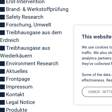
Erst-Intervention
Brand- & Werkstoffprüfung
Safety Research
Forschung, Umwelt
Treibhausgase aus dem
This website
Erdreich
Treibhausgase aus
We use cookies to
traffic. We also s
Wiederkäuern
analytics partners
Environment Research
they’ve collected 
Aktuelles
Some of the data 
Frontpage
effectiveness. Re
Impressum
COOKIE SETT
Kontakt
Legal Notice
Produkte