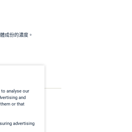
析氣體成份的濃度。
 to analyse our
dvertising and
 them or that
NAR
suring advertising