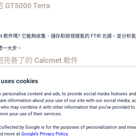
T5000 Terra
et 軟件
嗎? 它能夠收集、儲存和檢視樣氣的 FTIR 光譜，並分
標一大步。
完善了的 Calcmet 軟件
 uses cookies
 personalise content and ads, to provide social media features and
hare information about your use of our site with our social media, a
 who may combine it with other information that you’ve provided to
GT5000 TERRA
SAFETY
WEBI
from your use of their services.
collected by Google is for the purposes of personalization and mea
環境
ad more at
Google’s Privacy Policy.