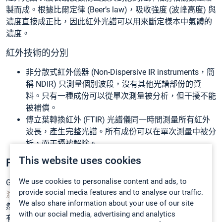
製而成。根據比爾定律 (Beer’s law)，吸收強度 (波峰高度) 與
濃度直接成正比，因此紅外光譜可以用來斷定樣本中氣體的
濃度。
紅外技術的分別
非分散式紅外
儀器 (Non-Dispersive IR instruments，簡
稱 NDIR) 只測量個別波段，沒有其他光譜部份的資
料。只有一種成份可以從單次測量被分析，但干擾不能
被補償。
傅立葉轉換紅外
(FTIR) 光譜儀同一時間測量所有紅外
波長，產生完整光譜。所有成份可以在單次測量中被分
析，而干擾被解除。
This website uses cookies
FTIR 氣體分析儀
We use cookies to personalise content and ads, to
Gasmet 生產
便攜式 FTIR 氣體分析儀
及
固定式 FTIR 排放監
provide social media features and to analyse our traffic.
測系統
。FTIR 分析儀以同一時間掃描整段紅外光譜來運作。
We also share information about your use of our site
然後，軟件基於特徵吸收來計算樣本中每種氣體的濃度。所
with our social media, advertising and analytics
有樣本中的氣體可被同一時間測量，因為整段紅外光譜一次