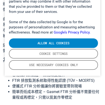
partners who may combine it with other information
過被掃描。多項成份便可極快測量，而任何互相干擾得以補
that you’ve provided to them or that they’ve collected
償。
from your use of their services.
由於所有氣體由掃描同一個紅外光譜而測出，在軟件中可容
Some of the data collected by Google is for the
易加入新化合物，而不需要對硬件有任何改變。所記錄光譜
purposes of personalization and measuring advertising
亦不會因分析而被改變，因此可經常被重新分析。數據便可
effectiveness. Read more at
Google’s Privacy Policy.
被追溯，新氣體可被檢出。
ALLOW ALL COOKIES
這些好處讓 FTIR 成為各式各樣應用的理想解決方案，尤其
需要快速、準確及可靠地測量多項氣體的應用。
COOKIE SETTINGS
為何要買 FTIR?
USE NECESSARY COOKIES ONLY
多項成份能力 – 同一時間測量多項氣體
容易加入新氣體 – 無需改變硬件
FTIR 排放監測系統取得性能認證 (TÜV、MCERTS)
便攜式 FTIR 分析儀讓你將實驗室帶到現場
簡單而低成本標定 – Gasmet FTIR 分析儀不需要任何
量程或再標定，只需以氮氣作零標定