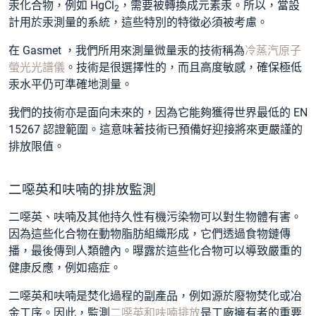
汞化合物，例如 HgCl
，需要被轉換成元素汞。所以，當設
2
計用於汞測量的系統，這些特別的特徵必須被考慮。
在 Gasmet ，我們所用來測量微量汞的技術稱為
冷蒸汽原子
螢光光譜儀
。技術是很選擇性的，而且高度敏感，確保極低
汞水平仍可準確地測量。
我們的技術亦是面向未來的，因為它能夠獲得世界最低的 EN
15267 認證範圍。這意味著技術已預備好迎接將來更嚴謹的
排放限值。
二噁英和呋喃的排放監測
二噁英、呋喃及其他持久性有機污染物可以對生物體有害。
因為這些化合物在動物脂肪組織形成，它們透過食物鏈傳
播，最後傳到人類體內。曝露於這些化合物可以導致嚴重的
健康反應，例如癌症。
二噁英和呋喃是焚化過程的副產品，例如源於廢物焚化或冶
金工序。因此，監測
二噁英和呋喃排放
是工廠擁有者的重要