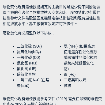
廢物焚化現有最佳技術議定的主要目的是減少從不同廢物裝
置而來的有害化合物排放進入空氣和水。廢物焚化現有最佳
技術參考文件為歐盟國家機關定義技術基礎和現有最佳技術
相關排放水平，為工廠裝置設定許可證條件。
廢物焚化廠必須監測以下排放：
二氧化硫 (SO
)
氨 (NH
) (如果廠房
2
3
氮氧化物(NO
)
使用選擇性催化還原
x
一氧化碳 (CO)
或選擇性非催化還原
氯化氫 (HCl)
系統來減低氮氧化
氟化氫 (HF)
物)
碳氫化合物
汞 (Hg)
一氧二氮 N
O (在某
二噁英和呋喃
2
些個案)
微粒
廢物焚化現有最佳技術參考文件 (2019) 需要在歐盟的廢物焚
化廠在 2023年前遵守新的限制。