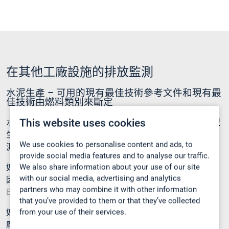
在其他工廠設施的排放監測
水泥生產 – 可用的現有最佳技術參考文件和現有最
佳技術由燃料類別來斷定
This website uses cookies
水泥廠是其中一個最大的 CO
主要排放生產者，因為其大型
2
生產能力和煅燒過程，煅燒過程是水泥生產重要的一環。水
We use cookies to personalise content and ads, to
泥生產排放需要根據當地排放法規連續被監測。
provide social media features and to analyse our traffic.
We also share information about your use of our site
如果水泥窯利用廢物作為燃料，廠房被分類為廢物焚化廠。
with our social media, advertising and analytics
因此，它需要遵守廢物焚化現有最佳技術參考文件 (
WI
partners who may combine it with other information
BREF
)。
that you’ve provided to them or that they’ve collected
from your use of their services.
如果水泥窯利用廢物以外的其他燃料，生產廠被分類為燃燒
廠。如果其規模夠大，遵守大型燃燒廠現有最佳技術參考文