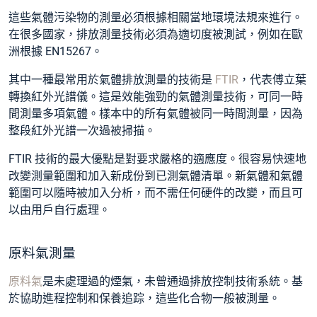
這些氣體污染物的測量必須根據相關當地環境法規來進行。
在很多國家，排放測量技術必須為適切度被測試，例如在歐
洲根據 EN15267。
其中一種最常用於氣體排放測量的技術是
FTIR
，代表傅立葉
轉換紅外光譜儀。這是效能強勁的氣體測量技術，可同一時
間測量多項氣體。樣本中的所有氣體被同一時間測量，因為
整段紅外光譜一次過被掃描。
FTIR 技術的最大優點是對要求嚴格的適應度。很容易快速地
改變測量範圍和加入新成份到已測氣體清單。新氣體和氣體
範圍可以隨時被加入分析，而不需任何硬件的改變，而且可
以由用戶自行處理。
原料氣測量
原料氣
是未處理過的煙氣，未曾通過排放控制技術系統。基
於協助進程控制和保養追踪，這些化合物一般被測量。