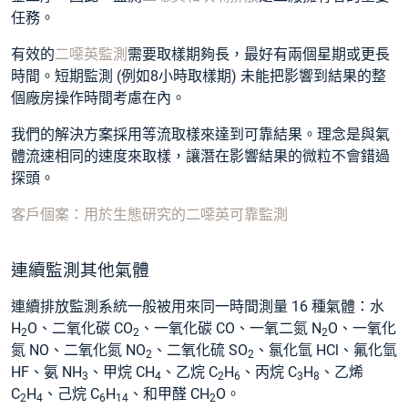
任務。
有效的
二噁英監測
需要取樣期夠長，最好有兩個星期或更長
時間。短期監測 (例如8小時取樣期) 未能把影響到結果的整
個廠房操作時間考慮在內。
我們的解決方案採用等流取樣來達到可靠結果。理念是與氣
體流速相同的速度來取樣，讓潛在影響結果的微粒不會錯過
探頭。
客戶個案：用於生態研究的二噁英可靠監測
連續監測其他氣體
連續排放監測系統一般被用來同一時間測量 16 種氣體：水
H
O、二氧化碳 CO
、一氧化碳 CO、一氧二氮 N
O、一氧化
2
2
2
氮 NO、二氧化氮 NO
、二氧化硫 SO
、氯化氫 HCl、氟化氫
2
2
HF、氨 NH
、甲烷 CH
、乙烷 C
H
、丙烷 C
H
、乙烯
3
4
2
6
3
8
C
H
、己烷 C
H
、和甲醛 CH
O。
2
4
6
14
2