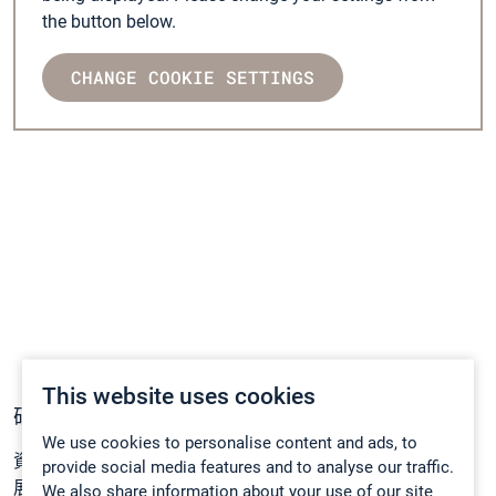
the button below.
CHANGE COOKIE SETTINGS
This website uses cookies
研發
We use cookies to personalise content and ads, to
資深高端技術工程師團隊，他們每天必須做的是當設計和發
provide social media features and to analyse our traffic.
展我們的產品時找出解決方案。
We also share information about your use of our site