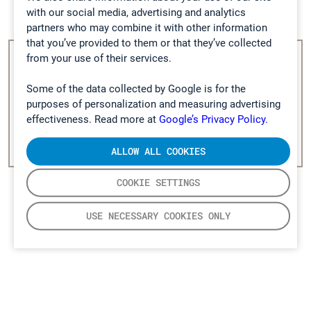
with our social media, advertising and analytics
partners who may combine it with other information
that you’ve provided to them or that they’ve collected
from your use of their services.
Your cookie settings are preventing this
video
from
being displayed. Please change your settings from
Some of the data collected by Google is for the
the button below.
purposes of personalization and measuring advertising
effectiveness. Read more at
Google’s Privacy Policy.
CHANGE COOKIE SETTINGS
ALLOW ALL COOKIES
COOKIE SETTINGS
USE NECESSARY COOKIES ONLY