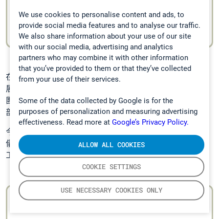
發送了4000 台分析儀
We use cookies to personalise content and ads, to
provide social media features and to analyse our traffic.
2017
We also share information about your use of our site
with our social media, advertising and analytics
partners who may combine it with other information
that you’ve provided to them or that they’ve collected
在 2019 年，我們收購了奧地利監測系統 GmbH，為的是擴
from your use of their services.
展工業排放監測的解決方案。同年稍後時間，Nederman 集
團收購了 Gasmet ，我們現在是 Nederman 監測及控制技術
Some of the data collected by Google is for the
purposes of personalization and measuring advertising
部門的其中一部門。
effectiveness. Read more at
Google’s Privacy Policy.
今日，我們因 Gasmet 已向
全球發送超過 5000 FTIR 分析
儀
，而引以為傲。這是最大數量的 FTIR 氣體分析儀發送到
ALLOW ALL COOKIES
工業和現場應用。
COOKIE SETTINGS
USE NECESSARY COOKIES ONLY
發送了 5000 台分析儀