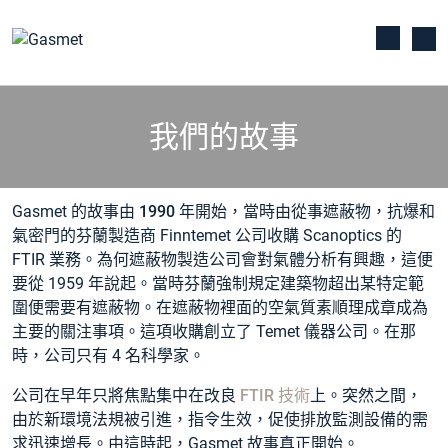
我們的故事
Gasmet 的故事由
1990
年開始，當時由從事遮蔽物，抗爆和
氣密門的芬蘭製造商 Finntemet 公司收購 Scanoptics 的
FTIR 業務。為何遮蔽物製造公司會對氣體分析有興趣，這便
要從 1959 年說起。當時芬蘭強制規定建築物超出某特定範
圍便需要有遮蔽物。在遮蔽物裡面的空氣質素順理成章成為
主要的關注事項。這項收購創立了 Temet 儀器公司。在那
時，公司只有 4 名科學家。
公司在早年只將焦點集中在改良
FTIR 技術
上。突然之間，
由於新環境法規被引進，指令生效，促使排放監測設備的需
求迅速增長。由這時起，Gasmet 故事真正開始。