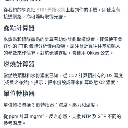
從我們的網頁把
FTIR 光譜收集
上載到你的手機，即使沒有
接通網絡，亦可隨時取得光譜。
露點計算器
水露點和硫酸露點的計算有助你計劃取樣設置，樣氣便不會
在你的 FTIR 氣體分析儀內凝結。請注意計算往往基於輸入
的參數來作估算。對於硫酸露點，會使用 Okkes 公式。
燃燒計算器
當燃燒類型和水份濃度已知，從 CO2 計算預計有的 O2 濃度
(或反之亦然)。提示：把水份設成零來計算乾態 O2 濃度。
單位轉換器
單位轉換包括 3 個轉換器：濃度、壓力和溫度。
3
從 ppm 計算 mg/m
，反之亦然，支援 NTP 及 STP 不同的
參考溫度。