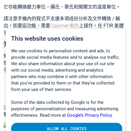
它亦能轉換壓力單位，攝氏、華氏和開爾文的溫度單位。
請注意手機內的程式不支援多項成份分析及文件轉換 / 輸
出。如要這功能，需要
Calcmet 軟件
上操作。在 FTIR 氣體
分析儀運送時，附送 Calcmet 軟件。
This website uses cookies
知識庫
We use cookies to personalise content and ads, to
知識庫的目的是幫助你即使在實地，仍能熟練你的工具，處
provide social media features and to analyse our traffic.
理最常出現的問題。它包括 Gasmet 便攜式分析儀的快速指
We also share information about your use of our site
引：
with our social media, advertising and analytics
partners who may combine it with other information
如何測量背景
that you’ve provided to them or that they’ve collected
處理殘差警報
from your use of their services.
如何使用辨識工具 (
Calcmet 14
)
Some of the data collected by Google is for the
注意：這智能手機應用程式只提供資訊，Gasmet 科技公司
purposes of personalization and measuring advertising
聲明不會對於應用這些資訊所造成的損失或毀壞承擔負責。
effectiveness. Read more at
Google’s Privacy Policy.
ALLOW ALL COOKIES