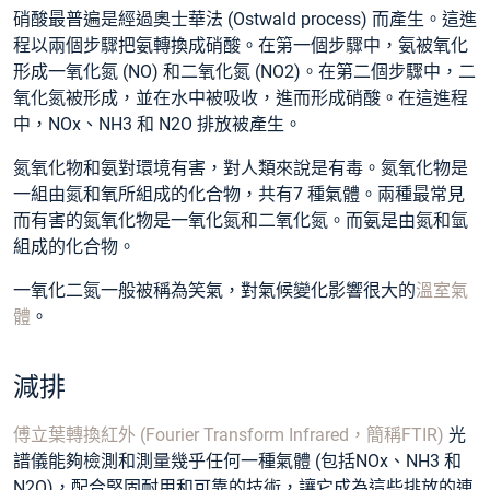
硝酸最普遍是經過奧士華法 (Ostwald process) 而產生。這進
程以兩個步驟把氨轉換成硝酸。在第一個步驟中，氨被氧化
形成一氧化氮 (NO) 和二氧化氮 (NO2)。在第二個步驟中，二
氧化氮被形成，並在水中被吸收，進而形成硝酸。在這進程
中，NOx、NH3 和 N2O 排放被產生。
氮氧化物
和
氨
對環境有害，對人類來說是有毒。氮氧化物是
一組由氮和氧所組成的化合物，共有7 種氣體。兩種最常見
而有害的氮氧化物是一氧化氮和二氧化氮。而氨是由氮和氫
組成的化合物。
一氧化二氮
一般被稱為笑氣，對氣候變化影響很大的
溫室氣
體
。
減排
傅立葉轉換紅外 (Fourier Transform Infrared，簡稱FTIR)
光
譜儀能夠檢測和測量幾乎任何一種氣體 (包括NOx、NH3 和
N2O)，配合堅固耐用和可靠的技術，讓它成為這些排放的連