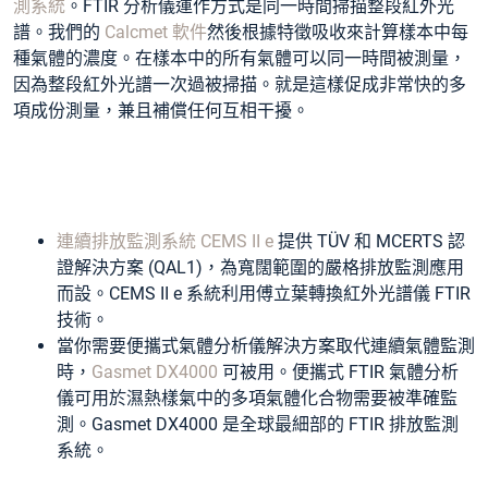
測系統
。FTIR 分析儀運作方式是同一時間掃描整段紅外光
譜。我們的
Calcmet 軟件
然後根據特徵吸收來計算樣本中每
種氣體的濃度。在樣本中的所有氣體可以同一時間被測量，
因為整段紅外光譜一次過被掃描。就是這樣促成非常快的多
項成份測量，兼且補償任何互相干擾。
連續排放監測系統 CEMS II e
提供 TÜV 和 MCERTS 認
證解決方案 (QAL1)，為寬闊範圍的嚴格排放監測應用
而設。CEMS II e 系統利用傅立葉轉換紅外光譜儀 FTIR
技術。
當你需要便攜式氣體分析儀解決方案取代連續氣體監測
時，
Gasmet DX4000
可被用。便攜式 FTIR 氣體分析
儀可用於濕熱樣氣中的多項氣體化合物需要被準確監
測。Gasmet DX4000 是全球最細部的 FTIR 排放監測
系統。