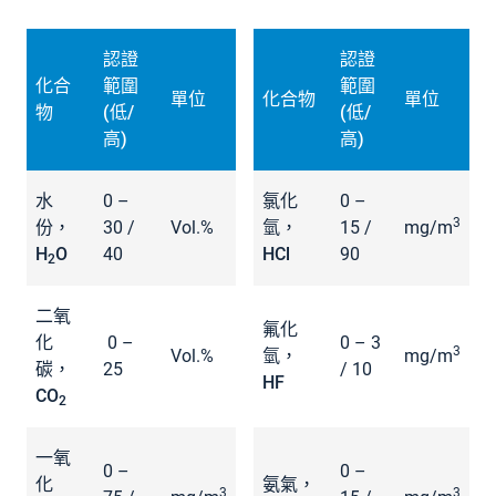
認證
認證
化合
範圍
範圍
單位
化合物
單位
物
(低/
(低/
高)
高)
水
0 –
氯化
0 –
3
份，
30 /
Vol.%
氫，
15 /
mg/m
H
O
40
HCl
90
2
二氧
氟化
化
0 –
0 – 3
3
Vol.%
氫，
mg/m
碳，
25
/ 10
HF
CO
2
一氧
0 –
0 –
化
氨氣，
3
3