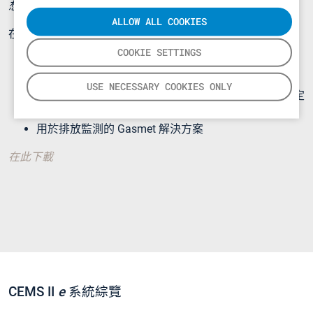
想知更多關於排放監測 ? 免費下載我們的手冊。
ALLOW ALL COOKIES
在這指引中，你將會學習更多關於：
COOKIE SETTINGS
工業排放監測及合適技術
質量保證
USE NECESSARY COOKIES ONLY
用於廢物焚化及共焚化的廢物焚化的現有最佳技術議定
用於大型燃燒廠的大型燃燒廠的現有最佳技術議定
用於排放監測的 Gasmet 解決方案
在此下載
CEMS II
e
系統綜覽