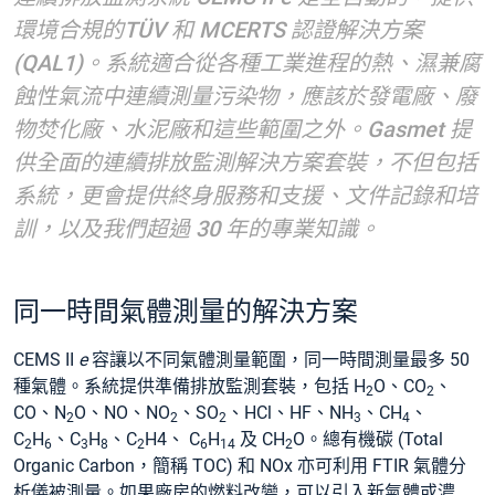
環境合規的TÜV 和 MCERTS 認證解決方案
(QAL1)。系統適合從各種工業進程的熱、濕兼腐
蝕性氣流中連續測量污染物，應該於發電廠、廢
物焚化廠、水泥廠和這些範圍之外。Gasmet 提
供全面的連續排放監測解決方案套裝，不但包括
系統，更會提供終身服務和支援、文件記錄和培
訓，以及我們超過 30 年的專業知識。
同一時間氣體測量的解決方案
CEMS II
e
容讓以不同氣體測量範圍，同一時間測量最多 50
種氣體。系統提供準備排放監測套裝，包括 H
O、CO
、
2
2
CO、N
O、NO、NO
、SO
、HCl、HF、NH
、CH
、
2
2
2
3
4
C
H
、C
H
、C
H4、 C
H
及 CH
O。總有機碳 (Total
2
6
3
8
2
6
14
2
Organic Carbon，簡稱 TOC) 和 NOx 亦可利用 FTIR 氣體分
析儀被測量。如果廠房的燃料改變，可以引入新氣體或濃