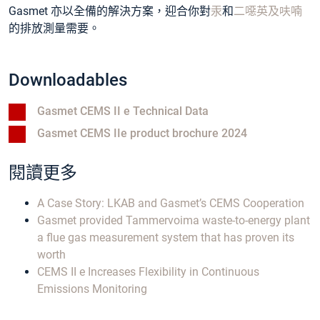
Gasmet 亦以全備的解決方案，迎合你對
汞
和
二噁英及呋喃
的排放測量需要。
Downloadables
Gasmet CEMS II e Technical Data
Gasmet CEMS IIe product brochure 2024
閱讀更多
A Case Story: LKAB and Gasmet’s CEMS Cooperation
Gasmet provided Tammervoima waste-to-energy plant
a flue gas measurement system that has proven its
worth
CEMS II e Increases Flexibility in Continuous
Emissions Monitoring