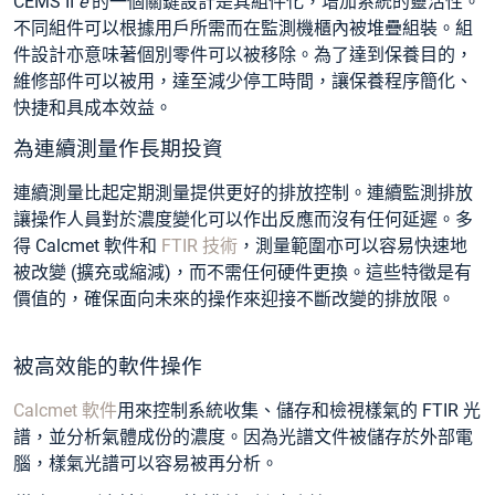
CEMS II
e
的一個關鍵設計是其組件化，增加系統的靈活性。
不同組件可以根據用戶所需而在監測機櫃內被堆疊組裝。組
件設計亦意味著個別零件可以被移除。為了達到保養目的，
維修部件可以被用，達至減少停工時間，讓保養程序簡化、
快捷和具成本效益。
為連續測量作長期投資
連續測量比起定期測量提供更好的排放控制。連續監測排放
讓操作人員對於濃度變化可以作出反應而沒有任何延遲。多
得 Calcmet 軟件和
FTIR 技術
，測量範圍亦可以容易快速地
被改變 (擴充或縮減)，而不需任何硬件更換。這些特徵是有
價值的，確保面向未來的操作來迎接不斷改變的排放限。
被高效能的軟件操作
Calcmet 軟件
用來控制系統收集、儲存和檢視樣氣的 FTIR 光
譜，並分析氣體成份的濃度。因為光譜文件被儲存於外部電
腦，樣氣光譜可以容易被再分析。