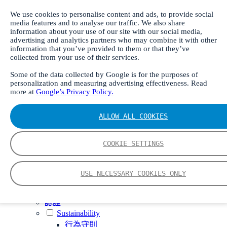
Gasmet 校準儀
We use cookies to personalise content and ads, to provide social
便攜式取樣系統
media features and to analyse our traffic. We also share
information about your use of our site with our social media,
數字產品
advertising and analytics partners who may combine it with other
Calcmet 軟件
information that you’ve provided to them or that they’ve
Insight 數字解決方案
collected from your use of their services.
服務
Some of the data collected by Google is for the purposes of
我們的技術
personalization and measuring advertising effectiveness. Read
more at
Google’s Privacy Policy.
CVAF – 冷蒸汽原子螢光
FTIR – 傅立葉轉換紅外
ALLOW ALL COOKIES
工具
智能手機應用程式
光譜庫
COOKIE SETTINGS
关于我们
職位空缺
USE NECESSARY COOKIES ONLY
我們的故事
這就是 Gasmet
認證
Sustainability
行為守則