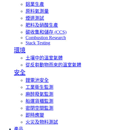
鋁業生產
原料氣測量
煙道測試
肥料及硝酸生產
碳收集和儲存 (CCS)
Combustion Research
Stack Testing
環境
土壤中的溫室氣體
從反芻動物而來的溫室氣體
安全
鋰電池安全
工業衛生監測
麻醉廢氣監測
船運貨櫃監測
密閉空間監測
即時應變
火災及物料測試
產品