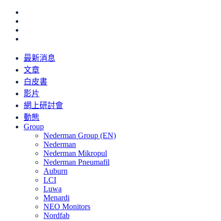
最新消息
文章
白皮書
影片
網上研討會
動態
Group
Nederman Group (EN)
Nederman
Nederman Mikropul
Nederman Pneumafil
Auburn
LCI
Luwa
Menardi
NEO Monitors
Nordfab