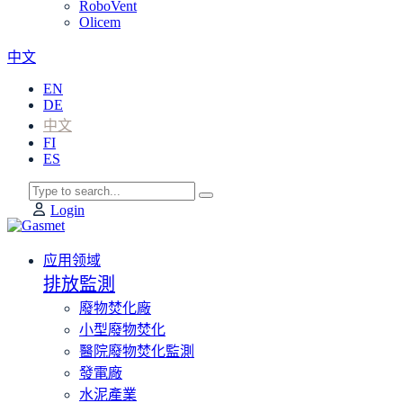
RoboVent
Olicem
中文
EN
DE
中文
FI
ES
Login
应用领域
排放監測
廢物焚化廠
小型廢物焚化
醫院廢物焚化監測
發電廠
水泥產業