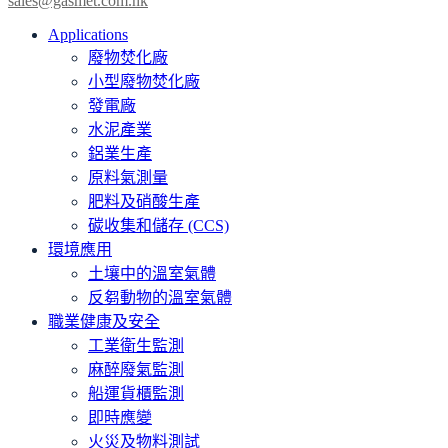
sales@gasmet.com.hk
Applications
廢物焚化廠
小型廢物焚化廠
發電廠
水泥產業
鋁業生產
原料氣測量
肥料及硝酸生產
碳收集和儲存 (CCS)
環境應用
土壤中的溫室氣體
反芻動物的溫室氣體
職業健康及安全
工業衛生監測
麻醉廢氣監測
船運貨櫃監測
即時應變
火災及物料測試