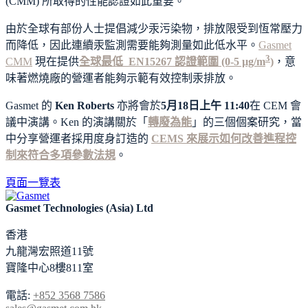
(CMM) 所取得的性能認證如此重要。
由於全球有部份人士提倡減少汞污染物，排放限受到恆常壓力
而降低，因此連續汞監測需要能夠測量如此低水平。
Gasmet
3
CMM
現在提供
全球最低 EN15267 認證範圍 (0-5 µg/m
)
，意
味著燃燒廠的營運者能夠示範有效控制汞排放。
Gasmet 的
Ken Roberts
亦將會於
5月18日上午 11:40
在 CEM 會
議中演講。Ken 的演講關於「
轉廢為能
」的三個個案研究，當
中分享營運者採用度身訂造的
CEMS 來展示如何改善進程控
制來符合多項參數法規
。
頁面一覽表
Gasmet Technologies (Asia) Ltd
香港
九龍灣宏照道11號
寶隆中心8樓811室
電話:
+852 3568 7586