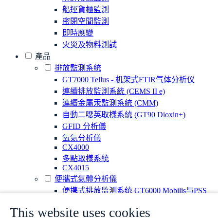
船運貨櫃監測
密閉空間監測
即時應變
火災及物料測試
產品
排放監測系統
GT7000 Tellus - 机架式FTIR气体分析仪
連續排放監測系統 (CEMS II e)
連續金屬汞監測系統 (CMM)
自動二噁英取樣系統 (GT90 Dioxin+)
GFID 分析儀
氧氣分析儀
CX4000
多點取樣系統
CX4015
便攜式氣體分析儀
便携式排放监测系统 GT6000 Mobilis与PSS
GT5000 Terra – 防濺多項氣體FTIR分析儀
This website uses cookies
DX4015 – 便攜式煙氣及排放分析儀