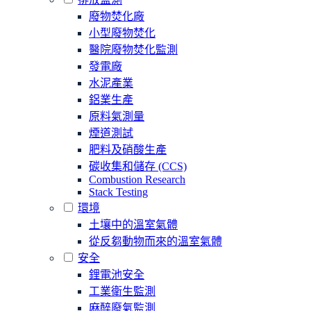
廢物焚化廠
小型廢物焚化
醫院廢物焚化監測
發電廠
水泥產業
鋁業生產
原料氣測量
煙道測試
肥料及硝酸生產
碳收集和儲存 (CCS)
Combustion Research
Stack Testing
環境
土壤中的溫室氣體
從反芻動物而來的溫室氣體
安全
鋰電池安全
工業衛生監測
麻醉廢氣監測