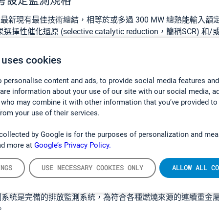
考設定監測規格
說：『根據最新現有最佳技術總結，相等於或多過 300 MW 總熱能輸
催化還原 (selective catalytic reduction，簡稱SCR) 和/
ion，簡稱 SNCR) 被使用，
氨
(ammonia NH3) 需要被連續測量。』
 uses cookies
Vuorinen
說：『現時是時候開始為將來的規格作預備。在幾年
件所描述的更嚴格的排放限。
排放監測系統的生產商
亦需要設定
 personalise content and ads, to provide social media features and
續監測的化合物亦被要求。
對於 Gasmet，我們已準備好迎接這
hare information about your use of our site with our social media, a
 who may combine it with other information that you’ve provided to
而釋出空氣的重金屬汞排放的現有最佳技術相關排放水平 (來源：
from your use of their services.
collected by Google is for the purposes of personalization and mea
ad more at
Google’s Privacy Policy.
INGS
USE NECESSARY COOKIES ONLY
ALLOW ALL CO
技術相關排放水平 – 監測汞排放
汞監測系統是完備的排放監測系統，為符合各種燃燒來源的連續重金
。