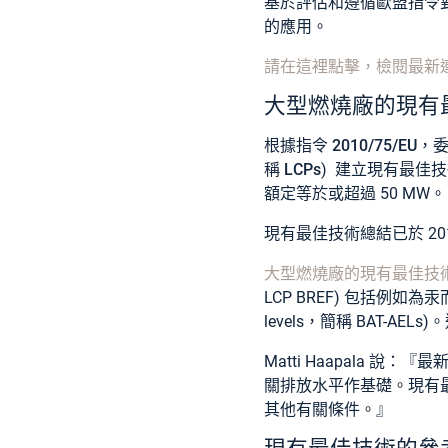
基於評估和遵循歐盟指令對
的應用
。
請在這裡點擊，檢閱最新連續重
大型燃燒廠的現有
根據指令 2010/75/EU
，
稱
LCPs
) 建立現有最佳技術 
額定等於或超過 50 MW。
現有最佳技術總結已於 20
大型燃燒廠的現有最佳技
LCP BREF) 包括例如為
levels，簡稱 BAT-
Matti Haapala 說：『
最
關排放水平作基礎。現有
其他有關條件。』