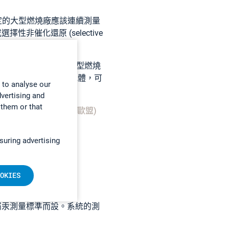
入額定的大型燃燒廠應該
連續測量
或選擇性非催化還原 (selective
間，燃燒廠需要符合大型燃燒
規格，讓所需測量的氣體，可
 to analyse our
些新規格
。』
dvertising and
 them or that
委員會實施執行決策 (歐盟)
suring advertising
OKIES
屬汞測量標準而設。系統的測