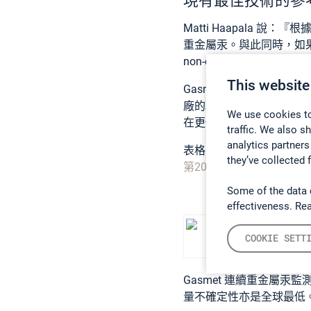
現有最佳技術的參
Matti Haapala 
重金屬汞
。與此同時，如果選擇性
non-catalytic reduct
This website
Gasmet 的技術總監
Rami 
廠的現有最佳技術參考文
We use cookies to
在更低濃度測量。更常連
traffic. We also s
analytics partners
表格 2：由煤和褐煤燃燒
they’ve collected 
第2017/1442 條例
)。
Some of the data 
effectiveness. Re
COOKIE SETT
最佳
Gasmet 連續重金屬
量不確定性亦是全球最低