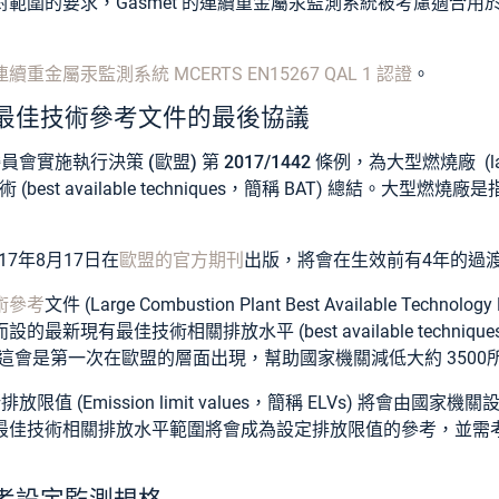
範圍的要求，Gasmet 的連續重金屬汞監測系統被考慮適合用
金屬汞監測系統 MCERTS EN15267 QAL 1 認證
。
最佳技術參考文件的最後協議
委員會實施執行決策
(歐盟) 第 2017/1442 條例
，為
大型燃燒廠
(l
(best available techniques，簡稱 BAT) 總結。大
17年8月17日在
歐盟的官方期刊
出版，將會在生效前有4年的過
術參考
文件
(Large Combustion Plant Best Available Technolo
汞而設的
最新現有最佳技術相關排放水平
(best available technique
AELs)。這會是第一次在歐盟的層面出現，幫助國家機關減低大約 35
新排放限值
(Emission limit values，簡稱 ELVs) 將會
最佳技術相關排放水平範圍將會成為設定排放限值的參考，並需