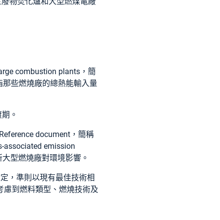
於
廢物焚化爐
和
大型燃煤電廠
arge combustion plants，簡
型燃燒廠是指那些燃燒廠的總熱能輸入量
渡期。
gy Reference document，簡稱
s-associated emission
00所大型燃燒廠對環境影響。
由國家機關設定，準則以現有最佳技術相
考慮到燃料類型、燃燒技術及