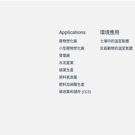
Applications
環境應用
廢物焚化廠
土壤中的溫室氣體
小型廢物焚化廠
反芻動物的溫室氣體
發電廠
水泥產業
鋁業生產
原料氣測量
肥料及硝酸生產
碳收集和儲存 (CCS)