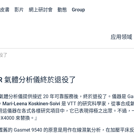
皮書
影片
網上研討會
動態
Group
应用领域
退役了
TIR 氣體分析儀終於退役了
 多項氣體分析儀提供接近 20 年可靠服務後，終於退役了。儀器是 Gasm
。
Mari-Leena Koskinen-Soivi
是 VTT 的研究科學家，從事合
用這儀器在各式各樣研究項目中，它已表現得極之出眾。不過，
DX4000 來替換。』
置舊的 Gasmet 9540 的原意是用作在線濕氣分析，在加壓平