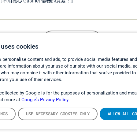
用擔心 Gasmet 儀器的質素！』
EMISSIONS
 uses cookies
 personalise content and ads, to provide social media features and
hare information about your use of our site with our social media, a
 who may combine it with other information that you’ve provided to
from your use of their services.
collected by Google is for the purposes of personalization and mea
ad more at
Google’s Privacy Policy.
INGS
USE NECESSARY COOKIES ONLY
ALLOW ALL CO