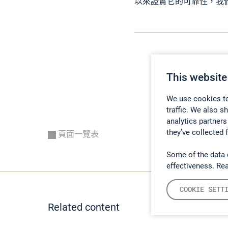
以來證實它的可靠性，我們不
This website
We use cookies to
traffic. We also s
analytics partners
they’ve collected 
頁面一覽表
Some of the data 
effectiveness. Re
COOKIE SETT
Related content