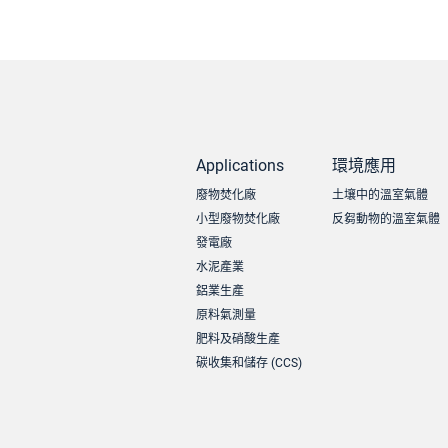
Applications
環境應用
廢物焚化廠
土壤中的溫室氣體
小型廢物焚化廠
反芻動物的溫室氣體
發電廠
水泥產業
鋁業生產
原料氣測量
肥料及硝酸生產
碳收集和儲存 (CCS)