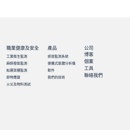
職業健康及安全
產品
公司
博客
工業衛生監測
排放監測系統
個案
麻醉廢氣監測
便攜式氣體分析儀
工具
船運貨櫃監測
軟件
聯絡我們
即時應變
我們的技術
火災及物料測試