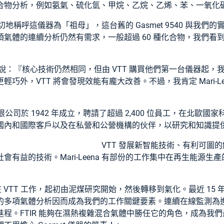
合物分析，例如氨氣、硫化氫、甲烷、乙烷、乙烯、苯、一氧化
我們親切地稱呼這儀器為「祖母」，這台舊的 Gasmet 9540 與
體的連續分析仍然有需求，一般超過 60 種化合物，我們看到新的Ga
說：『核心技術仍然相同，但由 VTT 購買他們第一台儀器起，我們
巧外，VTT 將會發現效能有龐大改善。不過，我肯定 Mari-L
限公司於 1942 年成立，聘請了超過 2,400 位員工，在北歐國
國內和國際客戶以及在私營和公營機構的伙伴，以研究和知識提
VTT 發展新智能技術、有利可圖
會有益的技術。Mari-Leena 有部份的工作集中在再生能源
979年起在 VTT 工作，起初由泥煤研究開始，然後轉移到氣化。最近 
的多項氣體分析因而成為我們的工作關鍵要素。連續在線監測為
程。FTIR 能夠在濕熱複雜混合氣體中勝任它的角色，成為我們