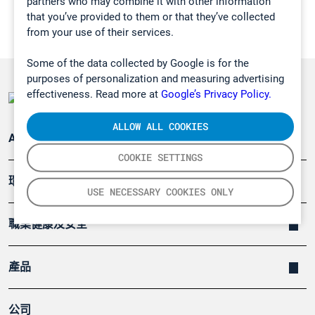
partners who may combine it with other information
that you’ve provided to them or that they’ve collected
from your use of their services.
Some of the data collected by Google is for the
purposes of personalization and measuring advertising
effectiveness. Read more at
Google’s Privacy Policy.
ALLOW ALL COOKIES
Applications
COOKIE SETTINGS
環境應用
USE NECESSARY COOKIES ONLY
職業健康及安全
產品
公司