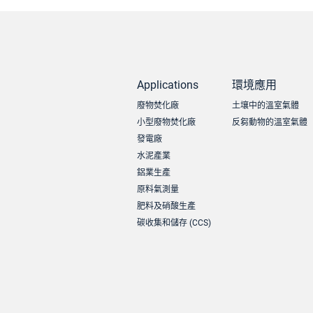
Applications
環境應用
廢物焚化廠
土壤中的溫室氣體
小型廢物焚化廠
反芻動物的溫室氣體
發電廠
水泥產業
鋁業生產
原料氣測量
肥料及硝酸生產
碳收集和儲存 (CCS)