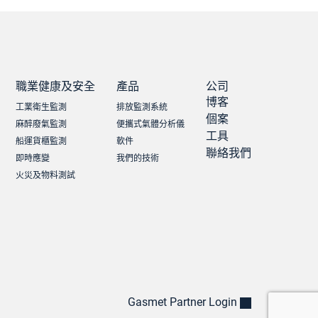
職業健康及安全
產品
公司
博客
工業衛生監測
排放監測系統
個案
麻醉廢氣監測
便攜式氣體分析儀
工具
船運貨櫃監測
軟件
聯絡我們
即時應變
我們的技術
火災及物料測試
Gasmet Partner Login