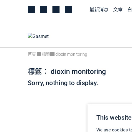
最新消息
文章
白
首頁
標籤
dioxin monitoring
標籤： dioxin monitoring
Sorry, nothing to display.
This website
We use cookies to