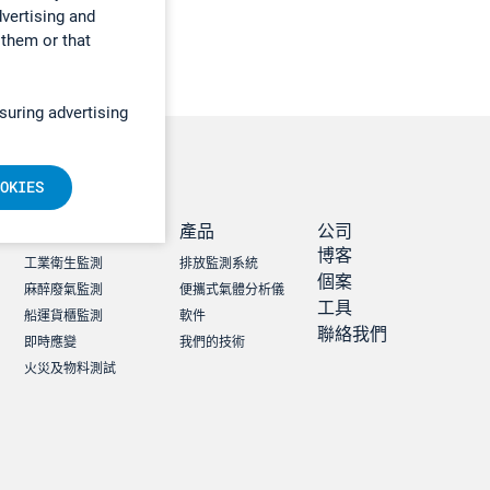
dvertising and
 them or that
suring advertising
OKIES
職業健康及安全
產品
公司
博客
工業衛生監測
排放監測系統
個案
麻醉廢氣監測
便攜式氣體分析儀
工具
船運貨櫃監測
軟件
聯絡我們
即時應變
我們的技術
火災及物料測試