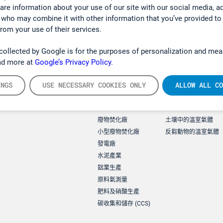
hare information about your use of our site with our social media, a
 who may combine it with other information that you’ve provided to
from your use of their services.
collected by Google is for the purposes of personalization and mea
ad more at
Google’s Privacy Policy.
INGS
USE NECESSARY COOKIES ONLY
ALLOW ALL CO
Applications
環境應用
廢物焚化廠
土壤中的溫室氣體
小型廢物焚化廠
反芻動物的溫室氣體
發電廠
水泥產業
鋁業生產
原料氣測量
肥料及硝酸生產
碳收集和儲存 (CCS)