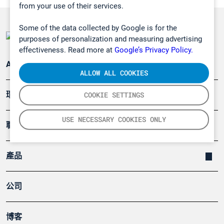
from your use of their services.
Some of the data collected by Google is for the
purposes of personalization and measuring advertising
effectiveness. Read more at
Google’s Privacy Policy.
Applications
ALLOW ALL COOKIES
環境應用
COOKIE SETTINGS
USE NECESSARY COOKIES ONLY
職業健康及安全
產品
公司
博客