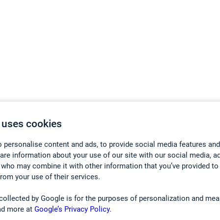
 uses cookies
 personalise content and ads, to provide social media features and
hare information about your use of our site with our social media, a
 who may combine it with other information that you’ve provided to
from your use of their services.
collected by Google is for the purposes of personalization and mea
ad more at
Google’s Privacy Policy.