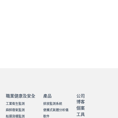
職業健康及安全
產品
公司
博客
工業衛生監測
排放監測系統
個案
麻醉廢氣監測
便攜式氣體分析儀
工具
船運貨櫃監測
軟件