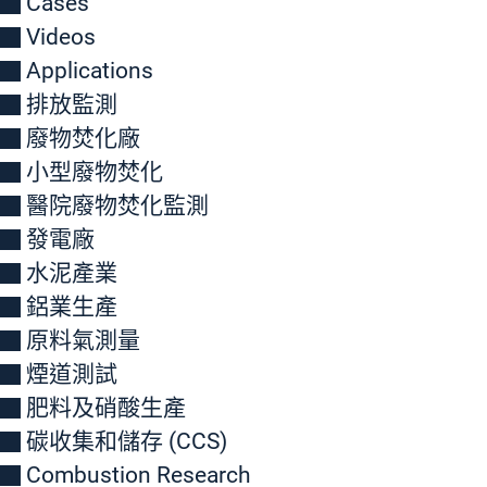
Cases
Videos
Applications
排放監測
廢物焚化廠
小型廢物焚化
醫院廢物焚化監測
發電廠
水泥產業
鋁業生產
原料氣測量
煙道測試
肥料及硝酸生產
碳收集和儲存 (CCS)
Combustion Research