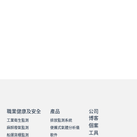
職業健康及安全
產品
公司
博客
工業衛生監測
排放監測系統
個案
麻醉廢氣監測
便攜式氣體分析儀
工具
船運貨櫃監測
軟件