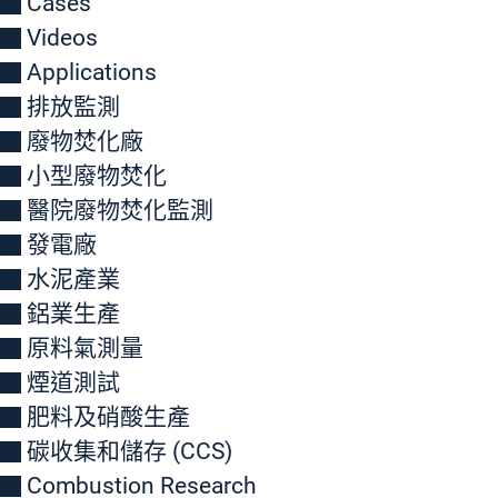
Cases
Videos
Applications
排放監測
廢物焚化廠
小型廢物焚化
醫院廢物焚化監測
發電廠
水泥產業
鋁業生產
原料氣測量
煙道測試
肥料及硝酸生產
碳收集和儲存 (CCS)
Combustion Research