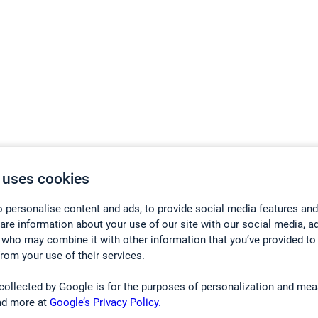
 uses cookies
 personalise content and ads, to provide social media features and
hare information about your use of our site with our social media, a
 who may combine it with other information that you’ve provided to
from your use of their services.
collected by Google is for the purposes of personalization and mea
ad more at
Google’s Privacy Policy.