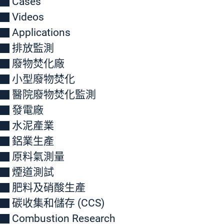
Cases
Videos
Applications
排放監測
廢物焚化廠
小型廢物焚化
醫院廢物焚化監測
發電廠
水泥產業
鋁業生產
原料氣測量
煙道測試
肥料及硝酸生產
碳收集和儲存 (CCS)
Combustion Research