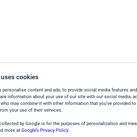
 uses cookies
 personalise content and ads, to provide social media features and
hare information about your use of our site with our social media, a
 who may combine it with other information that you’ve provided to
from your use of their services.
collected by Google is for the purposes of personalization and mea
ad more at
Google’s Privacy Policy.