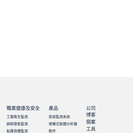
職業健康及安全
產品
公司
博客
工業衛生監測
排放監測系統
個案
麻醉廢氣監測
便攜式氣體分析儀
工具
船運貨櫃監測
軟件