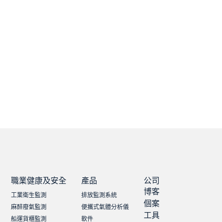
職業健康及安全
產品
公司
博客
工業衛生監測
排放監測系統
個案
麻醉廢氣監測
便攜式氣體分析儀
工具
船運貨櫃監測
軟件