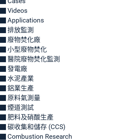
Cases
Videos
Applications
排放監測
廢物焚化廠
小型廢物焚化
醫院廢物焚化監測
發電廠
水泥產業
鋁業生產
原料氣測量
煙道測試
肥料及硝酸生產
碳收集和儲存 (CCS)
Combustion Research