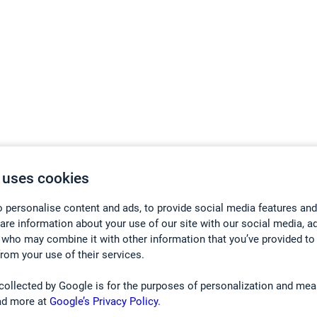
 uses cookies
 personalise content and ads, to provide social media features and
hare information about your use of our site with our social media, a
 who may combine it with other information that you’ve provided to
from your use of their services.
collected by Google is for the purposes of personalization and mea
ad more at
Google’s Privacy Policy.