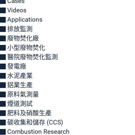
Cases
Videos
Applications
排放監測
廢物焚化廠
小型廢物焚化
醫院廢物焚化監測
發電廠
水泥產業
鋁業生產
原料氣測量
煙道測試
肥料及硝酸生產
碳收集和儲存 (CCS)
Combustion Research