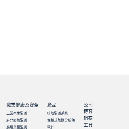
職業健康及安全
產品
公司
博客
工業衛生監測
排放監測系統
個案
麻醉廢氣監測
便攜式氣體分析儀
工具
船運貨櫃監測
軟件