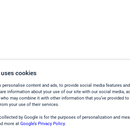
 uses cookies
 personalise content and ads, to provide social media features and
hare information about your use of our site with our social media, a
 who may combine it with other information that you’ve provided to
from your use of their services.
collected by Google is for the purposes of personalization and mea
ad more at
Google’s Privacy Policy.