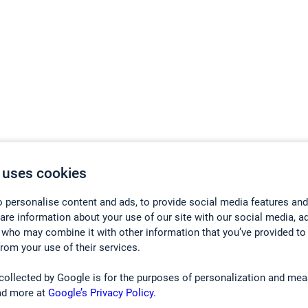
 uses cookies
 personalise content and ads, to provide social media features and
hare information about your use of our site with our social media, a
 who may combine it with other information that you’ve provided to
from your use of their services.
collected by Google is for the purposes of personalization and mea
ad more at
Google’s Privacy Policy.