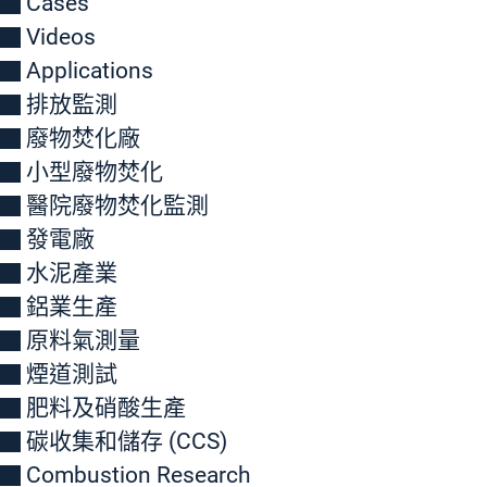
Cases
Videos
Applications
排放監測
廢物焚化廠
小型廢物焚化
醫院廢物焚化監測
發電廠
水泥產業
鋁業生產
原料氣測量
煙道測試
肥料及硝酸生產
碳收集和儲存 (CCS)
Combustion Research