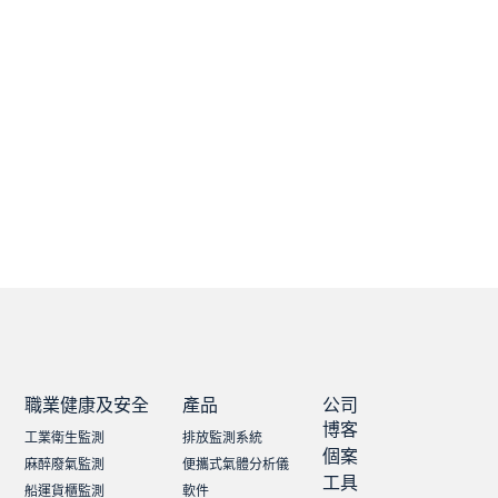
職業健康及安全
產品
公司
博客
工業衛生監測
排放監測系統
個案
麻醉廢氣監測
便攜式氣體分析儀
工具
船運貨櫃監測
軟件