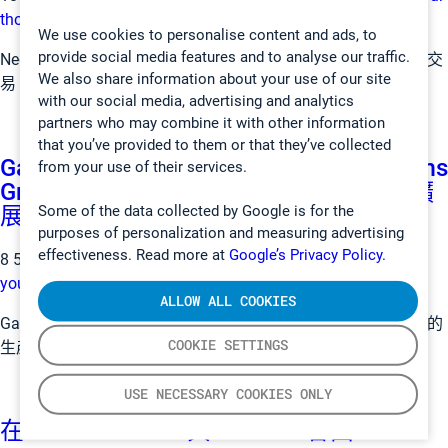
thoughts
We use cookies to personalise content and ads, to
provide social media features and to analyse our traffic.
Nederman 已簽署並完成收購 Gasmet 科技公司 100% 股份的交
We also share information about your use of our site
易。 Gasmet 將會成為 N […]
with our social media, advertising and analytics
partners who may combine it with other information
that you’ve provided to them or that they’ve collected
Gasmet 科技公司收購 MonitoringSystems
from your use of their services.
GmbH 讓工業排放監測的解決方案得以擴
Some of the data collected by Google is for the
展
purposes of personalization and measuring advertising
effectiveness. Read more at
Google’s Privacy Policy.
8 5 月, 2019 5:24 上午
Published by
nennenordstrom
Leave
your thoughts
ALLOW ALL COOKIES
Gasmet 科技公司源於芬蘭，從事氣體分析儀和排放監測系統的
COOKIE SETTINGS
生產。Gasmet 已宣佈收購 Monitori […]
USE NECESSARY COOKIES ONLY
在 Achema 2018 與 Gasmet 會面