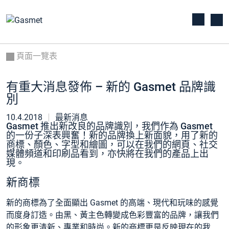
頁面一覽表
有重大消息發佈 – 新的 Gasmet 品牌識
別
10.4.2018
最新消息
Gasmet 推出新改良的品牌識別，我們作為 Gasmet
的一份子深表興奮！新的品牌換上新面貌，用了新的
商標、顏色、字型和繪圖，可以在我們的網頁、社交
媒體頻道和印刷品看到，亦快將在我們的產品上出
現。
新商標
新的商標為了全面顯出 Gasmet 的高端、現代和玩味的感覺
而
度身訂造
。由黑、黃主色轉變成色彩豐富的品牌，讓我們
的形象更
清新
、
專業
和
時尚
。新的商標更是反映現在的我