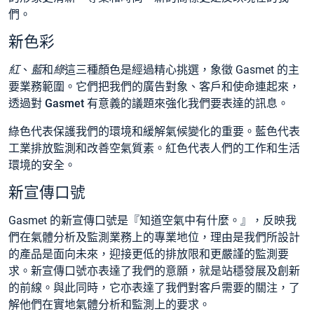
們。
新色彩
紅
、
藍
和
綠
這三種顏色是經過精心挑選，象徵 Gasmet 的主
要業務範圍。它們把我們的廣告對象、客戶和使命連起來，
透過
對 Gasmet 有意義的
議題來強化我們要表達的訊息。
綠色
代表保護我們的環境和緩解氣候變化的重要。
藍色
代表
工業排放監測和改善空氣質素。
紅色
代表人們的工作和生活
環境的安全。
新宣傳口號
Gasmet 的新宣傳口號是『
知道空氣中有什麼。
』，反映我
們在氣體分析及監測業務上的專業地位，理由是我們所設計
的產品是
面向未來
，迎接更低的排放限和更嚴謹的監測要
求。新宣傳口號亦表達了我們的意願，就是
站穩發展及創新
的前線。與此同時，它亦表達了我們對
客戶需要
的關注，了
解他們在實地氣體分析和監測上的要求。