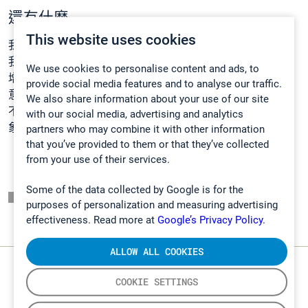
還有什麼
This website uses cookies
我們需要我們的品牌能反映我們
存在的理由
，
我們的信念
和
我們領先的領域
。在過去幾年來，Gasmet 透過收購已有所
We use cookies to personalise content and ads, to
增長。我們新商標和整體設計是對我們
芬蘭的起源
表示敬
provide social media features and to analyse our traffic.
意，亦為我們各地區辦事處提供一致的品牌識別。無論對著
We also share information about your use of our site
不同領域和業務範圍的客戶，能夠創造出有影響力的統一形
with our social media, advertising and analytics
象。
partners who may combine it with other information
that you’ve provided to them or that they’ve collected
from your use of their services.
Some of the data collected by Google is for the
頁面一覽表
purposes of personalization and measuring advertising
effectiveness. Read more at
Google’s Privacy Policy.
ALLOW ALL COOKIES
COOKIE SETTINGS