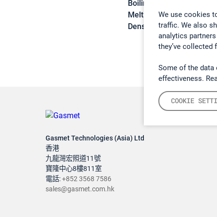
Boiling point:
-76 °C
We use cookies to
Melting point:
-142,5 °C
traffic. We also s
Density:
N/A
analytics partners
they’ve collected 
Some of the data 
effectiveness. Re
COOKIE SETT
Gasmet Technologies (Asia) Ltd
香港
九龍灣宏照道11號
寶隆中心8樓811室
電話:
+852 3568 7586
sales@gasmet.com.hk