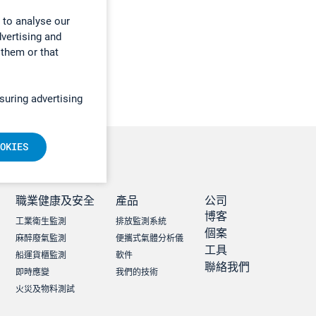
 to analyse our
dvertising and
 them or that
suring advertising
OKIES
職業健康及安全
產品
公司
博客
工業衛生監測
排放監測系統
個案
麻醉廢氣監測
便攜式氣體分析儀
工具
船運貨櫃監測
軟件
聯絡我們
即時應變
我們的技術
火災及物料測試