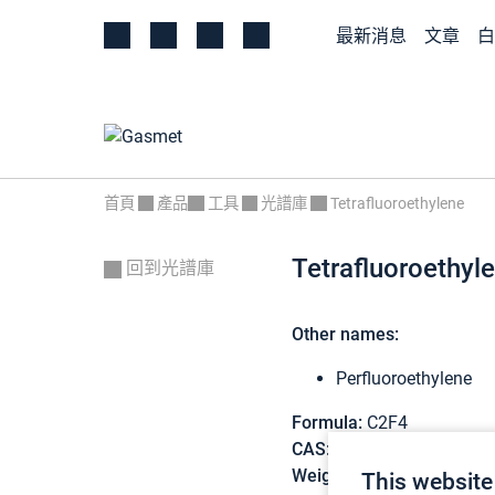
最新消息
文章
白
首頁
產品
工具
光譜庫
Tetrafluoroethylene
Tetrafluoroethyl
回到光譜庫
Other names:
Perfluoroethylene
Formula:
C2F4
CAS:
116-14-3
Weight:
100,02 g/mol
This website