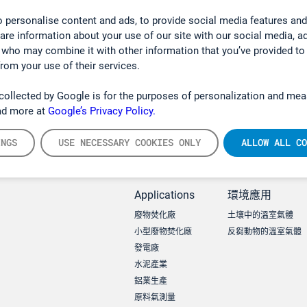
 personalise content and ads, to provide social media features and
hare information about your use of our site with our social media, a
 who may combine it with other information that you’ve provided to
from your use of their services.
collected by Google is for the purposes of personalization and mea
ad more at
Google’s Privacy Policy.
INGS
USE NECESSARY COOKIES ONLY
ALLOW ALL CO
Applications
環境應用
廢物焚化廠
土壤中的溫室氣體
小型廢物焚化廠
反芻動物的溫室氣體
發電廠
水泥產業
鋁業生產
原料氣測量