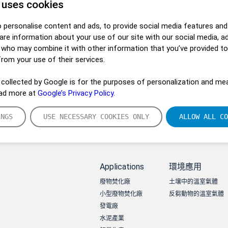
 uses cookies
 personalise content and ads, to provide social media features and
hare information about your use of our site with our social media, a
s who may combine it with other information that you’ve provided t
from your use of their services.
collected by Google is for the purposes of personalization and mea
ead more at
Google’s Privacy Policy.
INGS
USE NECESSARY COOKIES ONLY
ALLOW ALL CO
Applications
環境應用
廢物焚化廠
土壤中的溫室氣體
小型廢物焚化廠
反芻動物的溫室氣體
發電廠
水泥產業