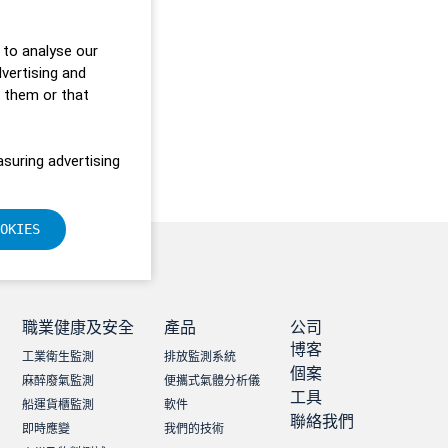
 to analyse our
dvertising and
o them or that
suring advertising
OKIES
職業健康及安全
產品
公司
博客
工業衛生監測
排放監測系統
個案
麻醉廢氣監測
便攜式氣體分析儀
工具
船運貨櫃監測
軟件
聯絡我們
即時應變
我們的技術