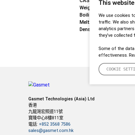
CAS:
141993-31-9
This website
Weight:
234,06 g/mol
Boiling point:
50 °C
We use cookies to
Melting point:
traffic. We also s
< 25 °C
analytics partner
Density:
unknown
they’ve collected 
Some of the data 
effectiveness. R
COOKIE SETT
Gasmet Technologies (Asia) Ltd
香港
九龍灣宏照道11號
寶隆中心8樓811室
電話:
+852 3568 7586
sales@gasmet.com.hk