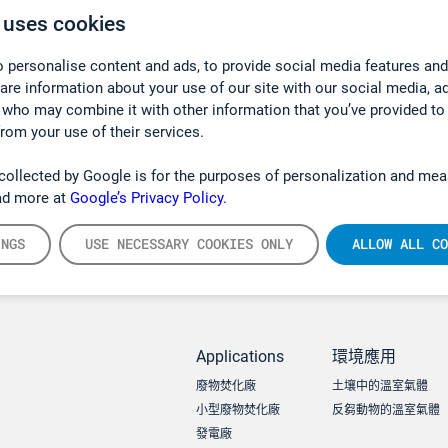
 uses cookies
 personalise content and ads, to provide social media features and
hare information about your use of our site with our social media, a
 who may combine it with other information that you’ve provided to
from your use of their services.
collected by Google is for the purposes of personalization and mea
ad more at
Google’s Privacy Policy.
INGS
USE NECESSARY COOKIES ONLY
ALLOW ALL CO
Applications
環境應用
廢物焚化廠
土壤中的溫室氣體
小型廢物焚化廠
反芻動物的溫室氣體
發電廠