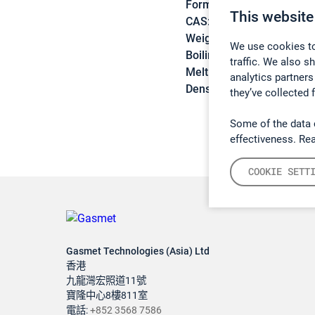
Formula:
C9H8
This website
CAS:
95-13-6
Weight:
116,16 g/mol
We use cookies to
Boiling point:
182,4 °C
traffic. We also s
Melting point:
-1,6 °C
analytics partners
Density:
0,9915 g/cm3
they’ve collected 
Some of the data 
effectiveness. Re
COOKIE SETT
Gasmet Technologies (Asia) Ltd
香港
九龍灣宏照道11號
寶隆中心8樓811室
電話:
+852 3568 7586